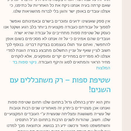
שאם קרתה בעיה אנחנו ניקח את כל האחריות על כתיפנו, כי
אצלנו עובדים באופן ישר והוגן בלי לברוח מהשגיאות שלנו.
אין ספק שאנשינו ידועים ומוכרים בישרם ובאמינותם ואפשר
לסמוך על עבודתם כעבודה מקצועית ביותר בלב רגוע ושקט! אנו
כעסק של שטיפת ספות מתחייבים על עבודה שהיא ישרה
ועובדים שהם אמינים כי על זה אנחנו לא מסכימים בשום אופן
להתפשר, ואתם עוד תגלו בעצמכם בצדקת דברינו. בנוסף לכך
חשוב לציין שאף על עניין התשלום מתבצע בצורה הוגנת למדי
אצלנו לא מפריזים במחירים יקרים ומופקעים, אלא לוקחים
מחיר הראוי והמתאים לסוג והיקף העבודה.
ניקוי ספות בד
המלצות
שטיפת ספות – רק משתכללים עם
השנים!
ותק הוא יתרון בהחלט גדול בתחום שלנו תחום שטיפת ספות
ואנחנו אכן מצטיידים ביתרון זה מאחורינו שנים רבות וטובות
של עשייה משגשגת ומצליחה שנעשית ע”י העובדים המקצועיים
שלנו. חשוב, שהודות לשנים הרבות בתחום הנ”ל התנסינו
והשתפשפנו מאוד ורכשנו ידע רב בנושא. וכתוצאה מכך למדנו