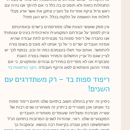
התנהלות כזאת ולא תומכים בה כלל כי אם להיפך אנו נהיה עם
ראש גדול וניקח אחריות על העניין ונתקן את אשר ארע מבלי
לתלות את האשמה על הלקוח בכלל, היש הוגן מזה?
אין ספק שאנשי הצוות שלנו מפורסמים בישרם ובאמינותם
וניתן לסמוך על עבודתם המקצועית והאיכותית בעינים עצומות!
אנו כחברה של ריפוד ספות בד מבטיחים לתת עבודה שהיא
אמינה ועובדים ישרים כי על כך אנחנו לא מוכנים בשום צורה
להתפשר, ואתם עוד תגלו בעצמכם כמה זה נכון. בנוסף לכך יש
לציין שגם כל עניין התשלום והמחיר נעשה בצורה הוגנת
ומבוקרת אנו לא מפריזים במחירים גבוהים ומופקעים, כי אם
מחיר ההוגן והמתאים לסוג והיקף העבודה.
ניקוי כורסאות בד
ריפוד ספות בד – רק משתדרגים עם
השנים!
ניסיון זה יתרון בהחלט חשוב בתחום שלנו תחום ריפוד ספות
בד ואנחנו אכן מצטיידים ביתרון זה מאחורינו שנים רבות של
עשייה מבורכת ומצליחה שעומדים מאחוריה העובדים
המקצועיים שלנו. ראוי, שהודות לשנים המרובות בתחום הנ”ל
השתפשפנו המון וצברנו בקיאות רבה בנושא. ובעקבות כך