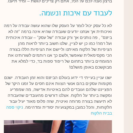
ברצון נענה לכם על הכל, אתם רק צריכים לגשת – ומיד תיענו.
לעבוד עם איכות ונשמה.
לא כל עסק יכול לומר על העסק שלו שהוא עושה עבודה על רמה
ואיכותית אך אנחנו יודעים שעבודה שהיא אינה ברמה “זה לא
ביזנס” , פה נותנים אך ורק עבודה “של עסק” – עבודה איכותית
ועל רמה! כמו כן יש לציין, שלנו חשוב ביותר לראות מהן
הציפיות של הלקוח מאיתנו וליישם את הציפיות הללו בצורה
הכי מקסימאלית שאפשר,ולשם כך אנו רותמים לשורותינו את
המומחים ביותר בתחום של ריפוד ספות בד, כדי למלא את
מבוקשכם באופן מושלם!
ישנו עניין בעייתי די ידוע בעולם הביזנס והוא זמן העבודה. ישנם
מקומות עסקים בהם אנשי הצוות אינם חסים על זמנו היקר של
הפציינט שלהם ועובדים להם באיטיות אדישה, מה שמפריע
ומקשה ביותר על הלקוח. אצלנו דורשים מהעובדים שהעבודה
לא תיעשה בצורה מרוחה ואיטית, שזה פלוס מאוד יעיל עבור
הלקוחות, והכל כמובן במקצועיות יסודית ומדהימה.
ניקוי ספה
בבית הלקוח