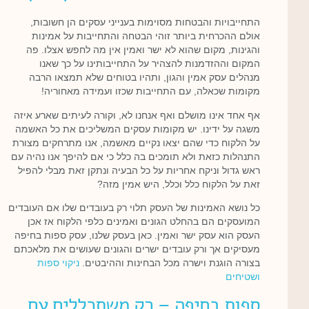
התחייבויות והבטחות מסוימות בענייני עסקים הן חשובות,
אולם ההכרחית ביותר זוהי הבטחה והתחייבות על אמינות
והגינות, מקום שהוא לא ישר ואמין אין מה לחפש אצלו. פה
המקום וההזדמנות להצהיר על התחייבותינו על כך שאנו
מנהלים עסק אמין והגון, ותהיו בטוחים שלא תמצאו הרבה
מקומות שכאלה, עם התחייבות שכזו ועמידה מאחוריה!
אף אחד אינו מושלם ואף אנחנו לא, וקורה לעיתים שארע איזה
משגה על ידינו. יש מקומות עסקים המשליכים את כל האשמה
על הלקוח כדי שהם יצאו נקיים מאשמה, אנו מתרחקים מצורת
התנהלות כזאת ולא תומכים בה כלל כי אם להיפך אנו נהיה עם
ראש גדול וניקח אחריות על כל הבעיה ונתקן זאת מבלי להפיל
זאת על הלקוח כלל וכלל, היש אמין מזה?
כל נושא האמינות של העסק תלוי רק בעובדים שלו אם העובדים
המועסקים הם בהחלט הגונים ואמינים כלפי הלקוח אז אכן
העסק הוא עסק ישר ואמין. כאן בעסק שלנו, עסק ספות בחיפה
מעסיקים אך ורק עובדים ישרים והגונים שעושים את מלאכתם
בצורה הוגנת וישרה מכל הבחינות וההיבטים.
ניקוי ספות
ושטיחים
ספות בחיפה – רק משתכללים עם