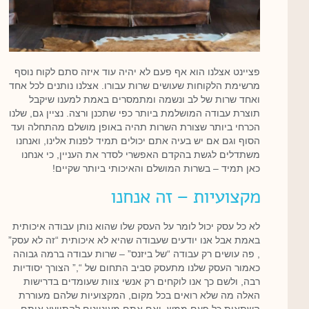
פציינט אצלנו הוא אף פעם לא יהיה עוד איזה סתם לקוח נוסף
מרשימת הלקוחות שעושים שרות עבורו. אצלנו נותנים לכל אחד
ואחד שרות של לב ונשמה ומתמסרים באמת למענו שיקבל
תוצרת עבודה המושלמת ביותר כפי שתכנן ורצה. נציין גם, שלנו
הכרחי ביותר שצורת השרות תהיה באופן מושלם מהתחלה ועד
הסוף וגם אם יש בעיה אתם יכולים תמיד לפנות אלינו, ואנחנו
משתדלים לגשת בהקדם האפשרי לסדר את העניין, כי אנחנו
כאן תמיד – בשרות המושלם והאיכותי ביותר שקיים!
מקצועיות – זה אנחנו
לא כל עסק יכול לומר על העסק שלו שהוא נותן עבודה איכותית
באמת אבל אנו יודעים שעבודה שהיא לא איכותית “זה לא עסק”
, פה עושים רק עבודה “של ביזנס” – שרות עבודה ברמה גבוהה
כאמור העסק שלנו מתעסק סביב התחום של “,” הצורך יסודיות
רבה, ולשם כך אנו לוקחים רק אנשי צוות שעומדים בדרישות
האלה מה שלא רואים בכל מקום, המקצועיות שלהם מעוררת
השתאות כל פעם ממש, ואם אתם מעוניינים להתייעץ איתם