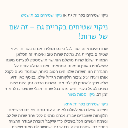
ניקוי שטיחים בקריית גת או
ניקוי שטיחים בבית שמש
ניקוי שטיחים בקריית גת – זה שם
של שרות!
שרות איכותי זה יסוד לכל ביזנס מצליח. אנחנו בשרותי ניקוי
שטיחים בקריית גת, נתינת שרות טוב ואיכותי זה הסלוגן
המהותי שלנו! שרות מושלם הוא שרות שמספק לפציינט מענה
לשאלותיו באופן ובמקום המתאים. ואנו בהחלט עונים על
ההגדרה הזו השרות שלנו הינו הטוב ביותר, שנחמד ונעים לקבל
אותו ויעידו ע”כ ציבור הלקוחות הגדול שלנו. בנוסף כאן ידוע
שלא צריך להמתין לקבלת מתן השרות הרבה זמן היות שאנו
נפנים לטפל בעניין חיש מהר ככל שניתן מבלי שתצטרכו להמתין
זמן רב.
ניקוי ספות מעור
ניקוי שטיחים בקריית אתא
פציינט אצלנו הוא לעולם לא יהיה עוד סתם פציינט מרשימת
הלקוחות שעובדים עבורו. אנחנו נותנים לכל אחד שרות של לב
ונשמה ועושים הכל בשבילו כדי שיקבל תוצרת עבודה הרצויה
ביותר כפי שתכנן ורצה. נדגיש גם, שחשוב לנו מאוד שצורת