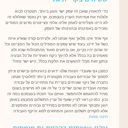
כדי להאמין שאכן זה עסק ישר והגון ביותר, תצטרכו לבוא
ולגלות את אמיתות העניין בעצמכם, אך רק נאמר שאלולא זה
לא היינו מצליחים לאמץ אלינו אלפי פציינטים מרוצים המודים
ומכירים באמינותו ובהגינותו של העסק.
אף אחד אינו מלאך ואף אנחנו לא, ולעיתים קורה שארע איזה
כשל על ידינו. בעוד שיש עסקים המפילים הכול על הפציינט וכל
זה שהם יהיו נקיים, אנו נרתעים מאוד מהתנהלות שכזו ולא
מאמינים בה בכלל אלא להיפך ניקח האחריות על כל הבעיה
ונתקן זאת מבלי להאשים את הלקוח בכלל, היש ישר מזה?
כמובן גם שעובדי הצוות שלנו ידועים בהגינותם ובישרם וניתן
לסמוך על עבודתם כעבודה מקצועית ביותר לחלוטין! אנחנו
כחברה של ניקוי שטיחים בקריית גת מתחייבים על עבודה
אמינה ועובדים שהם ישרים כי על זה אנו לא מרשים בשום
מחיר להתגמש ולהתפשר, ואתם עוד תוכחו בעצמכם כמה זה
נכון. כמו כן ראוי לציין שאף על עניין התשלום מתבצע באופן
הוגן ומבוקר אנחנו לא נסחפים במחירים גבוהים ומופקעים,
אלא לוקחים תשלום ההוגן והמתאים לסוג והיקף העבודה.
חיטוי ספות