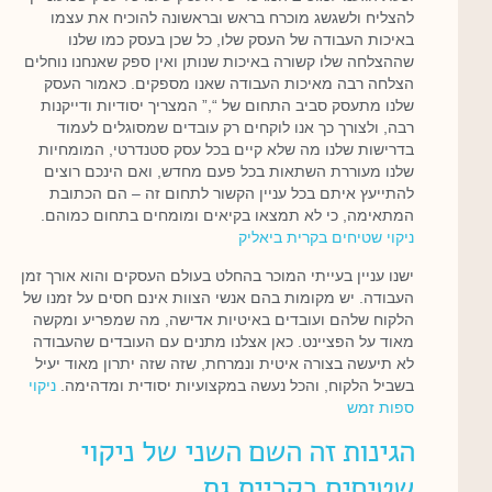
להצליח ולשגשג מוכרח בראש ובראשונה להוכיח את עצמו
באיכות העבודה של העסק שלו, כל שכן בעסק כמו שלנו
שההצלחה שלו קשורה באיכות שנותן ואין ספק שאנחנו נוחלים
הצלחה רבה מאיכות העבודה שאנו מספקים. כאמור העסק
שלנו מתעסק סביב התחום של “,” המצריך יסודיות ודייקנות
רבה, ולצורך כך אנו לוקחים רק עובדים שמסוגלים לעמוד
בדרישות שלנו מה שלא קיים בכל עסק סטנדרטי, המומחיות
שלנו מעוררת השתאות בכל פעם מחדש, ואם הינכם רוצים
להתייעץ איתם בכל עניין הקשור לתחום זה – הם הכתובת
המתאימה, כי לא תמצאו בקיאים ומומחים בתחום כמוהם.
ניקוי שטיחים בקרית ביאליק
ישנו עניין בעייתי המוכר בהחלט בעולם העסקים והוא אורך זמן
העבודה. יש מקומות בהם אנשי הצוות אינם חסים על זמנו של
הלקוח שלהם ועובדים באיטיות אדישה, מה שמפריע ומקשה
מאוד על הפציינט. כאן אצלנו מתנים עם העובדים שהעבודה
לא תיעשה בצורה איטית ונמרחת, שזה שזה יתרון מאוד יעיל
בשביל הלקוח, והכל נעשה במקצועיות יסודית ומדהימה.
ניקוי
ספות זמש
הגינות זה השם השני של ניקוי
שטיחים בקריית גת