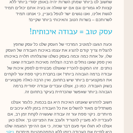
שחשוב לנו ביותר שמתן השרות יהיה באופן יסודי ביותר ללא
קצוות לא גמורים וגם אם יש שאלה או בעיה אתם יכולים תמיד
לגשת אלינו, ואנו נגשים ישר לטפל בעניין, כי אנחנו תמיד
לשרותכם – בשרות הטוב והאיכותי ביותר שקיים!
עסק טוב = עבודה איכותית!
וכעת הגענו למוטיב המרכזי של העסק שלנו כל עסק שחפץ
להצליח צריך קודם להציג את עצמו באיכות העבודה של העסק
שלו, על אחת כמה וכמה בעסק כשלנו שהצלחתו תלויה באיכותו
ואין ספק שאנו נוחלים הרבה הצלחה מאיכות העבודה שאנו
נותנים. זהו המקום להכריז שאצלנו מבטיחים לספק איכות של
עבודה ברמה הגבוהה ביותר! אנו בחברת ניקוי ספת עור לוקחים
את המקצועיים ביותר שיש בתחום, ואין הרבה כאלה מקצועיים
בשוק העבודה. כמו כן, אצלנו עובדים עבודה יסודית ברמה
הגבוהה ביותר שאפשר שהכרחית בעיקר בתחום זה.
חשוב להדגיש שאנחנו האיכות היא גם בכמות, כלומר אצלנו
משתדלים מאוד להשלים את כל העבודה בזמן ללא עיכובים
מיותרים. ניקוי ספת עור זה עבודה שעשויה לקחת זמן רב, אם
לעובדיה לא מעניין להטריד ולעכב את הפציינט כך. אולם כאן
אצלנו לא תגלו אף פעם דבר שכזה, כי אם ההיפך המגמה שלנו
היא לסיים את העבודה בזמן ללא התמהמהויות מיתרות.
ניקוי