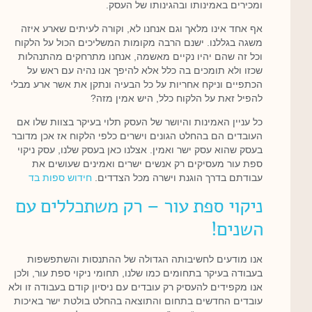
ומכירים באמינותו ובהגינותו של העסק.
אף אחד אינו מלאך וגם אנחנו לא, וקורה לעיתים שארע איזה
משגה בגללנו. ישנם הרבה מקומות המשליכים הכול על הלקוח
וכל זה שהם יהיו נקיים מאשמה, אנחנו מתרחקים מהתנהלות
שכזו ולא תומכים בה כלל אלא להיפך אנו נהיה עם ראש על
הכתפיים וניקח אחריות על כל הבעיה ונתקן את אשר ארע מבלי
להפיל זאת על הלקוח כלל, היש אמין מזה?
כל עניין האמינות והיושר של העסק תלוי בעיקר בצוות שלו אם
העובדים הם בהחלט הגונים וישרים כלפי הלקוח אז אכן מדובר
בעסק שהוא עסק ישר ואמין. אצלנו כאן בעסק שלנו, עסק ניקוי
ספת עור מעסיקים רק אנשים ישרים ואמינים שעושים את
עבודתם בדרך הוגנת וישרה מכל הצדדים.
חידוש ספות בד
ניקוי ספת עור – רק משתכללים עם
השנים!
אנו מודעים לחשיבותה הגדולה של ההתנסות והשתפשפות
בעבודה בעיקר בתחומים כמו שלנו, תחומי ניקוי ספת עור, ולכן
אנו מקפידים להעסיק רק עובדים עם ניסיון קודם בעבודה זו ולא
עובדים החדשים בתחום והתוצאה בהחלט בולטת ישר באיכות