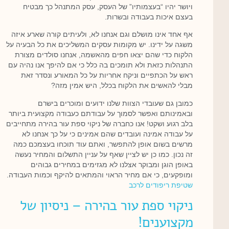
ויושר יהיו “בעצמותיו” של העסק, עסק המתנהל כך מבטיח
בעצם איכות בעבודה ובשרות.
אף אחד אינו מושלם וגם אנחנו לא, ולעיתים קורה שארע איזה
משגה על ידינו. יש מקומות עסקים המשליכים את כל הבעיה על
הלקוח כדי שהם יצאו חפים מהאשמה, אנחנו סולדים מצורת
התנהלות כזאת ולא תומכים בה כלל כי אם להיפך אנו נהיה עם
ראש על הכתפיים וניקח אחריות על כל המאורע ונסדר זאת
מבלי להאשים את הלקוח בכלל, היש אמין מזה?
כמובן גם שעובדי הצוות שלנו ידועים ומוכרים בישרם
ובאמינותם ואפשר לסמוך על עבודתם כעבודה מקצועית ביותר
בלב רגוע ושקט! אנו כחברה של ניקוי ספת עור בהירה מתחייבים
על עבודה אמינה ועובדים שהם אמינים כי על כך אנחנו לא
מרשים בשום אופן להתפשר, ואתם עוד תוכחו בעצמכם כמה
זה נכון. כמו כן יש לציין שאף על עניין התשלום והמחיר נעשה
באופן הוגן ומבוקר אצלנו לא מגזימים במחירים גבוהים
ומופקעים, כי אם מחיר הראוי והמתאים להיקף וכמות העבודה.
שטיפת ריפודים לרכב
ניקוי ספת עור בהירה – ניסיון של
מקצוענים!