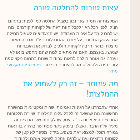
עצות טובות להחלטה טובה
המלצות זה תמיד צעד נכון בשביל החלטה למי לפנות בתחום
הנ”ל. לפני הכל ראוי לקבל חוות דעת של לקוחות קודמים, מה
יש להם לומר על איכות העבודה. יש המעדיפים לשאול תחילה
את העסק המדובר, על צורת ההתנהלות וכיו”ב וגם זה מאוד
מוצלח וכדאי. הרבה לקוחות הולכים לבדוק את העבודות
שנעשו, בעצמם, האם זה מתאים למה שהם מחפשים או לא,
ואנחנו גם אומרים לכם לראות עבודות שונות בתחום ניקוי ספת
עור בהירה ולהחליט מה לדעתכם הכי טוב.
ניקוי ספות מקצועי
מחיר
מה שנותר – זה רק לשמוע את
ההמלצות!
אחרי שהבהרנו על הגינות ואמינות, שרות ומקצועיות מהשורה
הראשונה מה שנשאר זה לקבל עלינו המלצות. שיירת הלקוחות
המרוצים היא ארוכה ב”ה. עסק שהלקוחות שלו מרוצים זה
מעיד עליו הרבה. ואצלנו בעסק ניקוי ספת עור בהירה בוודאות
גמורה תוכלו למצוא זאת בשפע. בידינו מספר לא קטן של
לקוחות מרוצים ואנו שולחים אתכם לשאול אותם ולהודות