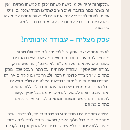
שללקוחות יהיה אל מי לגשת כשהם זקוקים למשהו מסוים, ואין
זה משנה במה מדובר, וע”כ חשוב שתדעו תמיד שלכל עניין יש
אל מי לפנות לדבר כי אנחנו אף פעם לא נעזוב אתכם עם משהו
שהוא לא פתור, בכל עת ובכל שעה נעזור לכם בכל מה
שתצטרכו.
עסק מצליח = עבודה איכותית!
לא כל אחד שיש לו עסק יכול להעיד על העסק שלו שהוא
מתחייב לתת עבודה איכותית ועל רמה אבל אצלנו מבינים
שעבודה שהיא אינה על רמה “זה לא ביזנס” , פה עושים רק
עבודה “של עסק” – עבודה איכותית ועל רמה! העסק שלנו עוסק
בתחום “,” המצריך פדנטיות רבה, ולצורך כך אנו לוקחים אך ורק
עובדים שמסוגלים לעמוד בדרישות האלה מה שלא מוצאים
בכל מקום, המומחיות שלנו מדהימה את כולם ללא הפסקה,
ואם הינכם רוצים לשאול ולהתייעץ עימם בכל עניין הקשור
לתחום – הם ממש המענה המתאים לכך, כי אין מומחים
בתחום כמוהם.
עמידה בזמנים הינו מדד נחוץ להצלחת העסק, לחברתנו ישנה
מספר צוותים בכל חלקי הארץ, שבאפשרותם לתת לכם שרות
מהיר וללא עיכובים בלא שתהיו צריכים להמתין זמן רב לקבלת