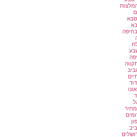
המלצות
ם
סבא
בא
בחיפה
לת
שבע
יפה
קווה
ביב
יים
דוד
ונו
ד
ל
מחיר
ומים
ון
ביב
רושלים