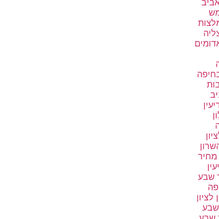
אביב
מש
לצות
ליה
דומים
בחיפה
בות
יב
יעין
ן
ה
יון
שרון
 מחיר
עין
 שבע
פה
לציון
שבע
 שבע