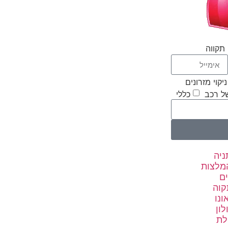
תקווה
ניקוי מזרונים
של רכב
כללי
ניה
המלצות
ים
קוה
ונו
לון
לת