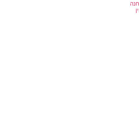
חנה
ן