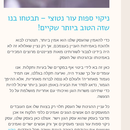
ניקוי ספות עור נטוצי – תבטחו בנו
שזה הטוב ביותר שקיים!
כדי להאמין שהעסק שלנו הוא אמין ביותר, תצטרכו לבוא
ולהוכח באמיתות העניין בעצמכם, אך רק נציין שאלולא זה לא
היה בידינו לצבור לשורותינו מאות פציינטים מרוצים המכירים
באמינותו ובהגינותו של העסק.
כאן זה בא לידי ביטוי אף במקרים של בעיות ותקלות. אנו
עומדים על כך שנגיד היה, וארעה תקלה בגללנו, אנו תמיד
נעמוד מאחוריה! ולעולם לא ננסה לברוח מאחריות, אלא ההיפך
הגמור, נדאג לסדר את הבעיה באופן הטוב ביותר שיכול להיות
כדי שתיהנו משרות הוגן ואיכותי עם אחריות מושלמת על כל
הנעשה.
כל עניין ההגינות של העסק תלוי רק בצוות שלו אם העובדים
המועסקים הם אנשים הגונים ואמינים כלפי הלקוח אז אכן
מדובר בעסק שהוא עסק הגון וישר. אצלנו כאן בעסק שלנו, עסק
ניקוי ספות עור נטוצי מעסיקים אך ורק אנשים ישרים ואמינים
שעושים את עבודתם בצורה הוגנת וישרה מכל הצדדים.
ניקוי