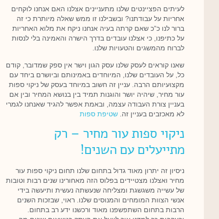
לעיתים הפציינטים שלנו מתעניינים אצלנו האם אנחנו לוקחים
אחריות על עבודתנו? ובשבילנו זו ממש שאלה מיותרת כי זה
ברור לנו כ”כ שאם קרתה בעיה אנחנו ניקח את מלוא האחריות
על כתיפנו, כי אצלנו עובדים בדרך הישרה והאמינה בלי לנסות
לברוח מהמשגים והטעויות שלנו.
שאנו קוראים לעסק שלנו עסק הגון וישר אין ספק שמדובר, קודם
כל, על העובדים שלנו, המיוחדים באמינותם וביושרם ביחד עם
מקצועיותם הרבה. עניין זה חשוב במיוחד בעסק של ניקוי ספות
עור מחיר, שיהיה יושר והוגנות תמיד בין בנושא המחיר ובין אם
בעניין צורת העבודה עצמה, ובאמת אפשר להגיד שאנחנו לגמרי
לא מאכזבים בעניין זה.
שטיפת ספות
ניקוי ספות עור מחיר – רק
מתייעלים עם השנים!
ניסיון זה יתרון מאוד גדול בתחום שלנו תחום ניקוי ספות עור
מחיר ואצלנו מצטיידים בפלוס הזה מאחורינו שנים רבות וטובות
של עשייה משגשגת ומצליחה שנעשתה נעשית ותיעשה בידי
אנשי הצוות המומחים והמנוסים שלנו. ראוי, שבזכות השנים
הרבות בתחום השתפשפנו מאוד ורכשנו ידע רב בתחום.