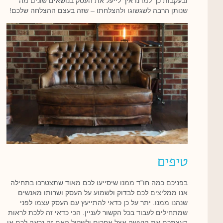
ובעקבות כך למדנו איך לייעל את העסק בנושאים שונים מה
שנותן הרבה לשגשוגו ולהצלחתו – שזה בעצם ההצלחה שלכם!
טיפים
בפניכם כמה חו”ד ממנו שיסייעו לכם מאוד שתצטרכו בתחילה
אנו ממליצים לכם לבדוק ולשמוע על העסק ושרותו מאנשים
שנהנו ממנו. יתר על כן כדאי להתייעץ עם העסק עצמו לפני
שמתחילים לעבוד בכל הקשור לעניין. הכי כדאי זה ללכת לראות
בעצמכם את הנעשה אצל אחרים ולשקול האם זה נראה לכם או