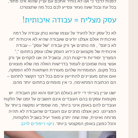
לפנות לדבר כי אנו לא נותיר אתכם עם עניין שהוא אינו פתור,
בכל עת ובכל שעה נעזור ונסייע לכם בכל מה שתצטרכו.
עסק מצליח = עבודה איכותית!
לא כל עסק יכול להעיד על עצמו שהוא נותן עבודה על רמה
ואיכותית אולם אצלנו יודעים שעבודה שהיא לא איכותית “זה
לא ביזנס” , פה נותנים אך ורק עבודה “של עסק” – עבודה
איכותית של מקצוענים כידוע העסק שלנו עוסק בתחום “,”
המצריך יסודיות ודייקנות רבה, ובשביל זה אנו לוקחים אך ורק
אנשי צוות שמוכנים לעמוד בדרישות האלה מה שלא מוצאים
בכל מקום, המומחיות שלהם מעוררת השתאות ללא הפסקה,
ואם אתם מעוניינים להתייעץ עימם בכל דבר הקשור לתחום –
הם הכתובת המתאימה, כי אין מומחים בתחום יותר מהם.
ישנו עניין בעייתי די ידוע בעולם הביזנס והוא זמן העבודה. יש
מקומות עסקים בהם העובדים אינם חושבים על זמנו של הלקוח
ועובדים להם באופן איטי ביותר, מה שמפריע ומקשה ביותר על
הפציינט. כאן אצלנו מתנים עם העובדים שהעבודה לא תהיה
מרוחה ואיטית, שזה שזה יתרון מאוד יעיל בשביל הלקוחות,
והכל כמובן באופן המקצועי ביותר.
ניקוי ריפודים לרכב