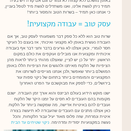
באופן מושלם ללא קצוות לא גמורים וגם אם קורה ויש בעיה
תמיד ניתן לגשת אלינו, ואנו משתדלים לגשת מיד לטפל בעניין,
כי אנחנו כאן תמיד – בשרות הטוב והמסור ביותר!
עסק טוב = עבודה מקצועית!
שרות טוב הוא ללא כל ספק דבר משמעותי לעסק טוב, אך אם
העבודה נעשית באופן לא מקצועי ואיכותי, אז בעצם כל העיקר
חסר לגמרי, וכאן אצלנו לא גורעים בדבר וחצי דבר אף בעבודה
איכותית ומקצועית אנו מובילים ועוקפים את כולם במקום
הראשון. יתר על כן יש לציין, שאצלנו מהותי ביותר לראות מהן
הציפיות של הלקוח מאיתנו ולהגשים את הציפיות הללו באופן
המושלם ביותר שאפשר,ולכן אנחנו מגייסים לשרותנו את
המקצועיים והמומחים ביותר בתחום של ניקוי ספות עור
בירושלים, כדי לספק את מבוקשכם עד הפרט האחרון!
ישנו מוקש הידוע בעולם הביזנס והוא אורך זמן העבודה. ישנם
מקומות בהם העובדים לא חסים על זמנו היקר של הלקוח
ועובדים להם באיטיות אדישה, מה שמקשה ביותר על הלקוח.
כאן אצלנו מתנים עם העובדים שהעבודה לא תיעשה בצורה
איטית ונמרחת, שזה פלוס מאוד יעיל עבור הלקוחות, והכל
נעשה במקצועיות יסודית ומדהימה.
ניקוי שטיחים עד הבית