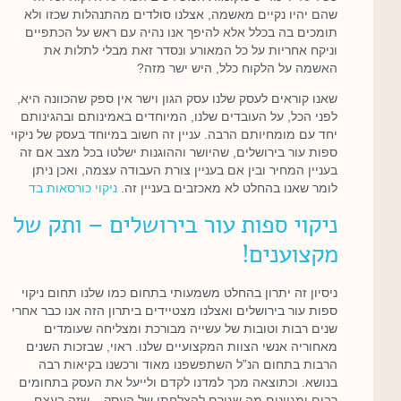
שהם יהיו נקיים מאשמה, אצלנו סולדים מהתנהלות שכזו ולא
תומכים בה בכלל אלא להיפך אנו נהיה עם ראש על הכתפיים
וניקח אחריות על כל המאורע ונסדר זאת מבלי לתלות את
האשמה על הלקוח כלל, היש ישר מזה?
שאנו קוראים לעסק שלנו עסק הגון וישר אין ספק שהכוונה היא,
לפני הכל, על העובדים שלנו, המיוחדים באמינותם ובהגינותם
יחד עם מומחיותם הרבה. עניין זה חשוב במיוחד בעסק של ניקוי
ספות עור בירושלים, שהיושר וההוגנות ישלטו בכל מצב אם זה
בעניין המחיר ובין אם בעניין צורת העבודה עצמה, ואכן ניתן
לומר שאנו בהחלט לא מאכזבים בעניין זה.
ניקוי כורסאות בד
ניקוי ספות עור בירושלים – ותק של
מקצוענים!
ניסיון זה יתרון בהחלט משמעותי בתחום כמו שלנו תחום ניקוי
ספות עור בירושלים ואצלנו מצטיידים ביתרון הזה אנו כבר אחרי
שנים רבות וטובות של עשייה מבורכת ומצליחה שעומדים
מאחוריה אנשי הצוות המקצועיים שלנו. ראוי, שבזכות השנים
הרבות בתחום הנ”ל השתפשפנו מאוד ורכשנו בקיאות רבה
בנושא. וכתוצאה מכך למדנו לקדם ולייעל את העסק בתחומים
רבים ומגוונים מה שגורם להצלחתו של העסק – שזה בעצם