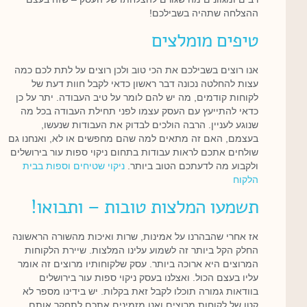
ההצלחה שתהיה בשבילכם!
טיפים מומלצים
אנו רוצים בשבילכם את הכי טוב ולכן רוצים על לתת לכם כמה
עצות להחלטה נכונה דבר ראשון כדאי לקבל חוות דעת של
לקוחות קודמים, מה יש להם לומר על טיב העבודה. יתר על כן
כדאי להתייעץ עם העסק עצמו לפני תחילת העבודה בכל מה
שנוגע לעניין. הרבה הולכים לבדוק את העבודות שנעשו,
בעצמם, האם זה מתאים למה שהם מחפשים או לא, ואנחנו גם
שולחים אתכם לראות עבודות בתחום ניקוי ספות עור בירושלים
ולקבוע מה לדעתכם הטוב ביותר.
ניקוי שטיחים וספות בבית
הלקוח
תשמעו המלצות טובות – ותבואו!
אז אחרי שהבהרנו על אמינות, שרות ואיכות מהשורה הראשונה
החלק הקל ביותר זה לשמוע עלינו המלצות. שיירת הלקוחות
המרוצים היא ארוכה ביותר. עסק שלקוחותיו מרוצים זה אומר
עליו בעצם הכול. ואצלנו בעסק ניקוי ספות עור בירושלים
בוודאות גמורה תוכלו לקבל זאת בקלות. יש בידינו מספר לא
קטן של לקוחות מרוצים ואנו מזמינים אתכם לתחקר אותם