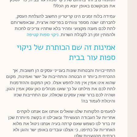
את מבוקשכם באופן יוצא מן הכלל!
עמידה בלוח זמנים הינו קריטריון החשוב להצלחת העסק,
לחברתנו ישנה מספר צוותים בפריסה ארצית, שבאפשרותם
לתת לכם מענה מקצועי ומהיר בלא שתהיו צריכים לחכות
ולהמתין זמן רב לקבלת השרות.
ניקוי ספות קטיפה
אמינות זה שם הכותרת של ניקוי
ספות עור בבית
התחייבויות והבטחות שונות בענייני עסקים הן חשובות, אך
ההכרחית ביותר זו הבטחה והתחייבות על יושר ואמינות, מקום
שהוא אינו אמין אין מה לחפש אצלו. כאן המקום וההזדמנות
לתת לכם את מילתנו על כך שאנו מנהלים כאן עסק אמין והגון,
ושהיה לכם ברור שאין עסקים שכאלה, עם התחייבות שכזו
והיכולת לעמוד בה!
לפעמים הלקוחות שלנו שואלים אותנו אם אנחנו לוקחים
אחריות על העבודה הנעשית? ובשבילנו זו בקשה מיותרת שכן
זה ברור לנו כשמש שאם קרתה בעיה אנחנו ניטול את מלוא
האחריות על כתיפנו, כי אצלנו עובדים באופן ישר והוגן ולא
בורחים מהטעויות שלנו.