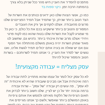
מתפנים להסדיר את העניין חיש מהר ככל שניתן בלא צורך
בהמתנה הרבה זמן.
ניקוי ספות בד
כמו כן, אנשי הצוות שלנו כאן ידועים כנותנים את השרות על
הצד הטוב ביותר שניתן, כך שתמיד אבל תמיד הפציינטים שלנו
מרוצים מהעבודה. אצלנו לוקחים אך ורק את העובדים
המסורים והטובים ביותר שישקיעו בכם את כל כולם, כי כאן כל
מי שמגיע לקבל את השרות שלנו בטוח שהוא כמו לקוח פרטי
ויחידי אצלנו מרוב שרות איכותי ביותר. נדגיש גם, שחשוב לנו
מאוד שמתן השרות יהיה באופן מושלם מהתחלה ועד הסוף
וגם אם יש שאלה או בעיה אתם יכולים תמיד לגשת אלינו, ואנו
נגשים ישר לסדר את העניין, כי אנחנו תמיד לשרותכם – בשרות
הטוב והמסור שיכול להיות!
עסק מצליח = עבודה מקצועית!
לא כל עסק יכול לומר על עצמו שהוא מתחייב לתת עבודה על
רמה ואיכותית אבל אנו מבינים שעבודה שהיא לא איכותית “זה
לא עסק” , פה עושים רק עבודה “של עסק” – שרות עבודה
ברמה גבוהה יתר על כן יש לציין, שלנו חשוב ביותר לבדוק את
תאום הציפיות של הלקוח מאיתנו ולממש את אותם ציפיות
באופן המושלם ביותר שאפשר,ולשם כך אנחנו מגייסים את
המומחים ביותר בתחום של ניקוי ספות עור בבית, כדי לספק