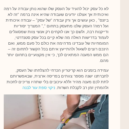
לא כל עסק יכול להעיד על העסק שלו שהוא נותן עבודה על רמה
ואיכותית אך אצלנו יודעים שעבודה שהיא אינה ברמה “זה לא
ביזנס” , כאן עושים אך ורק עבודה “של עסק” – עבודה איכותית
ועל רמה! העסק שלנו מתעסק בתחום “,” המצריך יסודיות
ודייקנות רבה, ולשם כך אנו לוקחים רק אנשי צוות שמסוגלים
לעמוד בדרישות האלה מה שלא קיים בכל עסק סטנדרטי,
המומחיות של עובדינו מדהימה את כולם כל פעם ממש, ואם
הינכם רוצים לשאול ולהתייעץ איתם בכל הקשור לתחום זה –
הם ממש המענה המתאים לכך, כי אין מקצועיים בתחום יותר
מהם.
עמידה בזמנים הוא קריטריון הכרחי להצלחתו של העסק,
לחברתנו ישנה מספר צוותים בפריסה ארצית, שבאפשרותם
לתת לכם מענה מהיר וללא עיכובים בלי שתהיו צריכים לחכות
ולהמתין זמן רב לקבלת השרות.
ניקוי ספת עור לבנה