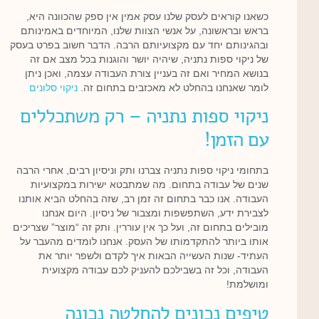
כשאנו קוראים לעסק שלנו עסק אמין אין ספק שהכוונה היא,
בראש ובראשונה, על אנשי הצוות שלנו, המיוחדים באמינותם
ובהגינותם יחד עם מקצועיותם הרבה. הדבר חשוב בפרט בעסק
של ניקוי ספות נתניה, שיהיה יושר והוגנות בכל מצב אם זה
בנושא המחיר ואם זה בעניין צורת העבודה עצמה, ואכן ניתן
לומר שאנחנו בהחלט לא מאכזבים בתחום זה.
ניקוי סלונים
ניקוי ספות נתניה – רק משתכללים
עם הזמן!
בתחומי ניקוי ספות נתניה צברנו ותק וניסיון רבים, אחרי הרבה
שנים של עבודה בתחום. מה שמתבטא ישירות במקצועיות
העבודה. אנו כבר בתחום זה זמן רב, שזה בהחלט הביא אותנו
לצבירת ידע, השתפשפות ומצבור של ניסיון. היום אנחנו
מובילים בתחום זה, ועל כך אין עוררין. ותק זה “מוצר” שצריכים
אותו ביותר להתקדמותו של העסק. אנחנו לומדים מהעבר על
העתיד- שנות העשייה הבאות איך לקדם ולשפר יותר את
העבודה, וכל זה בשבילכם להעניק לכם עבודה מקצועית
ומושלמת!
טיפים נכונים להחלטה נכונה