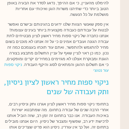
להימלט מהעניין, כי אם ההיפך, נדאג לסדר את הבעיה באופן
הטוב ביותר כדי שתיהנו משרות הוגן ואיכותי עם אחריות
מושלמת על כל הנעשה.
אין ספק שאנשי הצוות שלנו ידועים בהגינותם ובישרם ואפשר
לבטוח על עבודתם כעבודה מקצועית ביותר בעינים עצומות!
אנחנו כחברה של ניקוי ספות מחיר ראשון לציון מבטיחים לתת
עבודה הגונה ועובדים אמינים כי על זה אנחנו לא מוכנים בשום
מחיר להתגמש ולהתפשר, ואתם עוד תוכחו בעצמכם כמה זה
נכון. כמו כן ראוי לציין שאף על עניין התשלום מתבצע בצורה
הוגנת ומבוקרת אצלנו לא מגזימים במחירים יקרים ומופקעים,
כי אם תשלום ההוגן והמתאים לסוג והיקף העבודה.
ניקוי ספות
עור נטוצי
ניקוי ספות מחיר ראשון לציון ניסיון,
ותק ועבודה של שנים
בתחומי ניקוי ספות מחיר ראשון לציון אגרנו ותק וניסיון רבים,
אחרי הרבה שנים של עבודה בתחום. מה שמתבטא ישירות
באיכות העבודה. אנו כבר בתחום זה זמן רב, שזה הוביל אותנו
לרכישת ידע רב, שפשוף ומצבור של ניסיון. היום אנחנו מובילים
בתחום זה, ועל כך אין עוררין. ניסיון הוא פריט שצריכים אותו