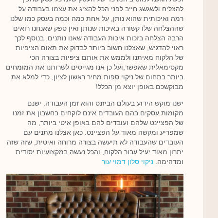
להצליח ולשגשג חייב לפני הכל להציג את עצמו בעבודה על
רמה ואיכותית שהוא נותן, על אחת כמה וכמה בעסק כמו שלנו
שההצלחה שלו קשורה באיכות שנותן ואין ספק שאנחנו רואים
הרבה הצלחה בזכות איכות העבודה שאנו נותנים. בנוסף לכך
ראוי להדגיש, שאצלנו חשוב ביותר לבדוק את תאום הציפיות
של הלקוח מאיתנו ולממש את אותם ציפיות בצורה הכי
מקסימאלית שאפשר,ועל כן אנו מגייסים לשרותנו את המומחים
ביותר בתחום של ניקוי ספות מחיר ראשון לציון, כדי למלא את
מבוקשכם באופן יוצא מן הכלל!
ישנו מוקש הידוע בעולם הביזנס והוא זמן העבודה. ישנם
מקומות עסקים בהם העובדים אינם לוקחים בחשבון את זמנו
של הפציינט שלהם ועובדים להם באופן איטי ביותר, מה
שמפריע ומקשה מאוד על הפציינט. כאן אצלנו מתנים עם
העובדים שהעבודה לא תיעשה בצורה מרוחה ואיטית, שזה שזה
יתרון מאוד יעיל עבור הלקוח, והכל נעשה במקצועיות יסודית
ומדהימה.
ניקוי סלון דמוי עור