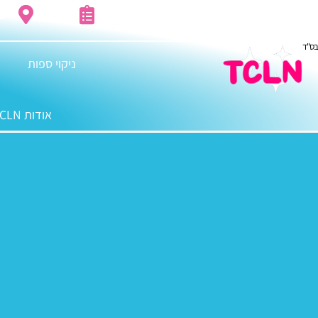
מחירון
שי
בס"ד
ניקוי ספות
אודות TCLN: מדריך ניקיון הבית