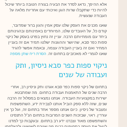
אלא ההיפך, נדאג לסדר את הבעיה בצורה הטובה ביותר שיכול
להיות כדי שתקבלו שרות הוגן ואיכותי עם אחריות מלאה על
העבודה שנעשית.
שאנו מכנים את העסק שלנו עסק אמין והגון ברור שמדובר,
קודם כל, על העובדים שלנו, המיוחדים באמינותם ובהגינותם
ביחד עם מומחיותם הרבה. עניין זה נחוץ בפרט בעסק של ניקוי
ספות כפר סבא, שהיושר וההוגנות ישלטו תמיד אם זה בעניין
המחיר ואם זה בעניין העבודה עצמה, ובאמת אפשר להגיד
שאנו לגמרי לא מאכזבים בתחום זה.
הסרת ריח שתן מספה
ניקוי ספות כפר סבא ניסיון, ותק
ועבודה של שנים
בתחום של ניקוי ספות כפר סבא אגרנו ותק וניסיון רב, אחרי
הרבה שנים של התאמנות ועבודה בתחום. מה שמתבטא
ישירות במקצועיות העבודה. אנחנו נמצאים במסלול זה הרבה
שנים, שזה ללא ספק הוביל אותנו לצבירת ידע, השתפשפות
ומצבור של ניסיון. כיום אנחנו מספר אחד בתחום זה, ועל כך אין
עוררין. ראוי, שבזכות השנים המרובות בתחום הנ”ל התנסינו
והשתפשפנו מאוד וצברנו ידע רב בתחום. ובעקבות כך למדנו
לייעל את העסק בתחומים רבים מה שגורם לשגשוגו ולהצלחתו