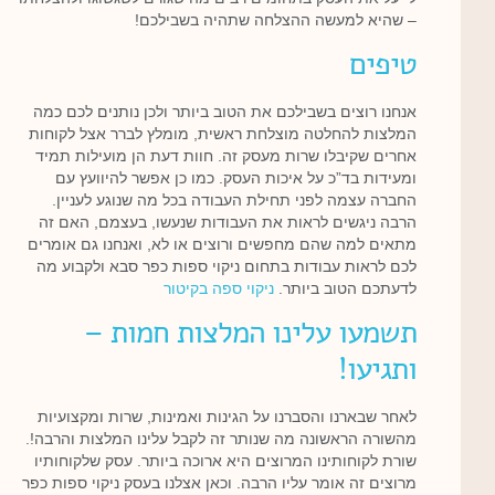
– שהיא למעשה ההצלחה שתהיה בשבילכם!
טיפים
אנחנו רוצים בשבילכם את הטוב ביותר ולכן נותנים לכם כמה
המלצות להחלטה מוצלחת ראשית, מומלץ לברר אצל לקוחות
אחרים שקיבלו שרות מעסק זה. חוות דעת הן מועילות תמיד
ומעידות בד”כ על איכות העסק. כמו כן אפשר להיוועץ עם
החברה עצמה לפני תחילת העבודה בכל מה שנוגע לעניין.
הרבה ניגשים לראות את העבודות שנעשו, בעצמם, האם זה
מתאים למה שהם מחפשים ורוצים או לא, ואנחנו גם אומרים
לכם לראות עבודות בתחום ניקוי ספות כפר סבא ולקבוע מה
לדעתכם הטוב ביותר.
ניקוי ספה בקיטור
תשמעו עלינו המלצות חמות –
ותגיעו!
לאחר שבארנו והסברנו על הגינות ואמינות, שרות ומקצועיות
מהשורה הראשונה מה שנותר זה לקבל עלינו המלצות והרבה!.
שורת לקוחותינו המרוצים היא ארוכה ביותר. עסק שלקוחותיו
מרוצים זה אומר עליו הרבה. וכאן אצלנו בעסק ניקוי ספות כפר