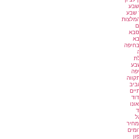
שבע
 שבע
המלצות
ם
סבא
בא
בחיפה
לת
שבע
יפה
קווה
ביב
יים
דוד
ונו
ד
ל
מחיר
ומים
ון