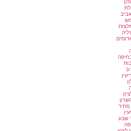
לון
לת
אביב
מש
לצות
ליה
דומים
בחיפה
בות
יב
יעין
ן
ה
יון
שרון
 מחיר
עין
 שבע
פה
לציון