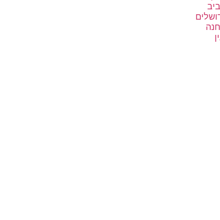
ביב
רושלים
חנה
ן