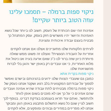
ניקוי ספות ברמלה – תסמכו עלינו
שזה הטוב ביותר שקיים!
אמינות זוהי שם הכותרת של העסק. חשוב לנו ביותר שכל נושא
האמינות והיושר יהיו מושרשים חזק בעסק, עסק המתנהל כך
מבטיח בעצם עבודה איכותית ומצוינת.
לעיתים הלקוחות שלנו מתעניינים אצלנו אם אנחנו לוקחים
אחריות על העבודה הנעשית? ואצלנו זה פשוט ממש שאלה
מיותרת כיוון שזה ברור לנו כ”כ שאם ארעה בעיה אנו ניטול את
מלוא האחריות, כי אנו עובדים רק באופן ישר והוגן בלי לברוח
מהשגיאות שלנו.
ניקוי ספות בקרית אתא
כמובן גם שעובדי הצוות שלנו ידועים בהגינותם ובישרם ואפשר
לסמוך על עבודתם המקצועית בלב רגוע ושקט! אנחנו כעסק של
ניקוי ספות ברמלה מבטיחים לתת עבודה שהיא אמינה ועובדים
שהם אמינים כי על כך אנו לא מוכנים בשום אופן לוותר
ולהתפשר, ואתם עוד תראו בעצמכם בצדקת דברינו. בנוסף לכך
חשוב לציין שגם כל נושא התשלום מתבצע באופן הוגן ומבוקר
אנחנו לא מפריזים במחירים גבוהים ומופקעים, אלא לוקחים