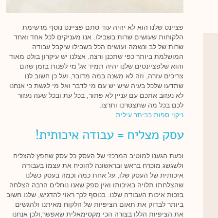
פציינט שלנו הוא לא יהיה עוד סתם פציינט נוסף מרשימת
הלקוחות שעושים שרות בשבילו. אנו מעניקים לכל אחד ואחד
שרות של לב ונשמה ועושים הכל בשבילו שיקבל עבודה
המושלמת ביותר כפי שתכנן ורצה. אצלנו יש עיקרון בולט מאוד
והוא שלפציינטים שלנו יהיה תמיד אל מי לפנות בזמן שהם
צריכים עזרה, וזה לא משנה במה מדובר, ועל כן חשוב לנו
שתדעו שלכל בעיה שיש יש עם מי לדבר ואל מי לגשת כי אנחנו
לא נעזוב אתכם עם עניין לא פתור, בכל עת ובכל שעה נעזור
לכם בכל מה שתצטרכו ותרצו.
ניקוי ספות בביתר עילית
עסק מצליח = עבודה איכותית!
וכעת הגענו למוטיב המרכזי של העסק כל עסק שחפץ להצליח
ולשגשג מוכרח בראש ובראשונה להוכיח את עצמו בעבודה
איכותית של העסק שלו, על אחת כמה וכמה בעסק כשלנו
שהצלחתו תלויה באיכותו ואין ספק שאנו נוחלים הרבה הצלחה
בזכות איכות העבודה שלנו. בנוסף לכך ראוי להדגיש, שלנו חשוב
ביותר לבדוק את תאום הציפיות של הלקוח מאיתנו ולהגשים
את הציפיות הללו בצורה הכי מקסימאלית שאפשר,ולכן אנחנו