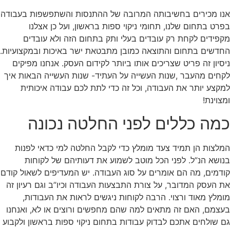
אנו מכירים בחשיבותה המרובה של ההתנסות והשתפשפות בעבודה
בפרט בתחום שלנו, תחומי ניקוי ספות בראשון, ועל כן אצלנו
מקפידים לקחת רק עובדים בעלי ותק בתחום הזה ולא עובדים
החדשים בתחום והתוצאה כמובן מתבטאת ישר באיכות ובמקצועיות.
ניסיון זה פריט שצריכים אותו ביותר לקידום העסק. אנחנו מפיקים
לקחים מהעבר ,שנות העשייה על העתיד- שנות העשייה הבאות איך
למקצע יותר את העבודה, וכל זה כדי לתת לכם עבודה איכותית
ומצוינת!
כמה כללים לפני החלטה נכונה
המלצות הן תמיד צעד מומלץ כדי לקבל החלטה למי כדאי לפנות
בנושא הנ”ל. לפני הכל מוטב לשמוע את דעותיהם של לקוחות
קודמים, מה הם אומרים על סוג העבודה. יש המעדיפים לשאול קודם
את העסק המדובר, על צורת התבצעות העבודה וכיו”ב וגם רעיון זה
מומלץ מאוד ורצוי. הרבה לקוחות ניגשים לראות את העבודות,
בעצמם, האם זה מתאים למה שהם מחפשים ורוצים או לא, ואנחנו
גם שולחים אתכם לבדוק עבודות בתחום ניקוי ספות בראשון ולקבוע