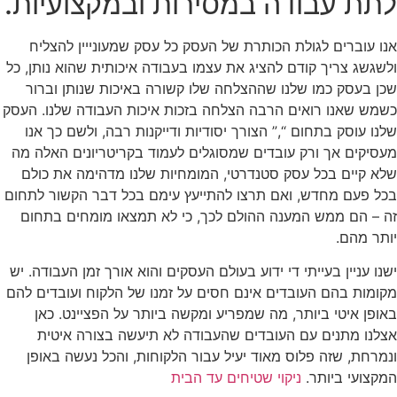
לתת עבודה במסירות ובמקצועיות.
אנו עוברים לגולת הכותרת של העסק כל עסק שמעונייין להצליח
ולשגשג צריך קודם להציג את עצמו בעבודה איכותית שהוא נותן, כל
שכן בעסק כמו שלנו שההצלחה שלו קשורה באיכות שנותן וברור
כשמש שאנו רואים הרבה הצלחה בזכות איכות העבודה שלנו. העסק
שלנו עוסק בתחום “,” הצורך יסודיות ודייקנות רבה, ולשם כך אנו
מעסיקים אך ורק עובדים שמסוגלים לעמוד בקריטריונים האלה מה
שלא קיים בכל עסק סטנדרטי, המומחיות שלנו מדהימה את כולם
בכל פעם מחדש, ואם תרצו להתייעץ עימם בכל דבר הקשור לתחום
זה – הם ממש המענה ההולם לכך, כי לא תמצאו מומחים בתחום
יותר מהם.
ישנו עניין בעייתי די ידוע בעולם העסקים והוא אורך זמן העבודה. יש
מקומות בהם העובדים אינם חסים על זמנו של הלקוח ועובדים להם
באופן איטי ביותר, מה שמפריע ומקשה ביותר על הפציינט. כאן
אצלנו מתנים עם העובדים שהעבודה לא תיעשה בצורה איטית
ונמרחת, שזה פלוס מאוד יעיל עבור הלקוחות, והכל נעשה באופן
המקצועי ביותר.
ניקוי שטיחים עד הבית