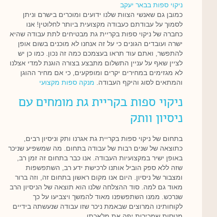
ניקוי ספות בבאר יעקב
כמובן גם שאנשי הצוות שלנו ידועים ומוכרים בישרם וניתן
לסמוך על עבודתם כעבודה מקצועית ביותר לחלוטין! אנו
כחברה של ניקוי ספות בקריית גת מבטיחים לתת עבודה שהיא
ישרה ועובדים הגונים כי על זה אנחנו לא מוכנים בשום אופן
להתפשר, ואתם עוד תראו בעצמכם כמה זה נכון. כמו כן יש
לציין שאף על עניין התשלום מתבצע בצורה הוגנת למדי אצלנו
לא מגזימים במחירים יקרים ומופקעים, כי אם מחיר ההוגן
והמתאים לסוג והיקף העבודה.
מנקה ספות מקצועי
ניקוי ספות בקריית גת מומחים עם
ניסיון וותק
בתחום של ניקוי ספות בקריית גת אגרנו ותק וניסיון רבים,
כתוצאה של שנים רבות של עבודה בתחום. מה שמשפיע שניכר
באופן ישיר במקצועיות העבודה. אנו כבר בתחום זה זמן רב,
שזה ללא ספק הוביל אותנו לרכישת ידע רב, השתפשפות
ומצבור של ניסיון. היום אנו מקום ראשון בתחום זה, וזה ברור
מאוד גם למה. סוד ההצלחה שלנו הוא תוצאה של הניסיון הרב
שנרכש. ממנו השתפשפנו מאוד להמשך ויצביעו על כך
לקוחותינו המרוצים שבאמת ניכר שזו עבודה שנעשתה בידיים
מנוסות שמכירות יפה את מלאכתן.