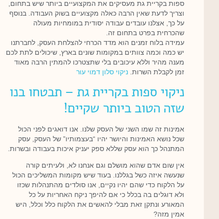
ספות בקריית גת מעסיקים את המקצועיים ביותר שיש בתחום,
וצריך לדעת שאין הרבה כאלה מקצועיים בשוק העבודה. בנוסף
על כך, אצלנו עובדים עבודה יסודית במומחיות מעולה
שהכרחית בפרט בתחום זה.
עמידה בלוח זמנים הוא מדד הכרחי להצלחת העסק, לחברתנו
יש כמה וכמה צוותים במקומות שונים בארץ, שיכולים לתת לכם
מענה מהיר וללא עיכובים בלי שתצטרכו להמתין הרבה מאוד
זמן לקבלת השרות.
ניקוי סלון דמוי עור
ניקוי ספות בקריית גת – תבטחו בנו
שזה הטוב ביותר שקיים!
אמינות זה שמו השני של העסק שלנו. אנו דואגים לפני הכול
שכל נושא האמינות והיושר יהיו “בעצמותיו” של העסק, עסק
המתנהל כך הוא עסק שללא ספק יעניק איכות בעבודה ובשרות.
אין שום אדם שהוא מושלם וגם אנחנו לא, ולעיתים קורה
שנעשה איזה כשל בגללנו. בעוד שיש מקומות המשליכים הכול
על הלקוח כדי שהם יהיו נקיים, אנו סולדים מהתנהלות שכזו
ולא דוגלים בה בכלל כי אם להיפך ניקח האחריות על כל
המאורע ונתקן זאת מבלי להאשים את הלקוח כלל וכלל, היש
אמין מזה?