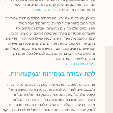
עם הלקוחות ומוכנים לתת להם שירות אדיב ומצוין ללא
התמהמהויות מיותרות.
חברה לניקוי ספות
כמו כן, העובדים שלנו כאן מפורסמים לכולם בנתינת שרות על
הצד הטוב ביותר שיכול להיות, כך שתמיד אבל תמיד
הפציינטים שלנו מרוצים מהשרות. אצלנו מעסיקים את
העובדים המסורים ביותר שיתמסרו אליכם, כי אצלנו כל מי
שמגיע לקבל את השרות שלנו בטוח כאילו הוא לקוח יחידי שלנו
מרוב שרות איכותי ביותר. אנו רוצים שתדעו שכל דבר ואפילו
קטן שאתם רוצים לומר אם זה הערה ואם זה בקשה ואפילו אם
זה סתם שאלה אנו בחפץ לב נענה לכם על הכל, אתם רק
צריכים לגשת – ומיד תיענו.
ניקוי ספות ברחובות
לתת עבודה במסירות ובמקצועיות.
אנו עוברים למוטיב המרכזי של העסק כל עסק שחפץ להצליח
ולשגשג חייב לפני הכל להציג את עצמו באיכות העבודה של
העסק שלו, על אחת כמה וכמה בעסק כמו שלנו שהצלחתו
תלויה באיכותו וברור כשמש שאנחנו רואים הרבה הצלחה
מאיכות העבודה שלנו. זהו המקום להכריז שאנחנו מבטיחים
לספק עבודה איכותית ברמה הגבוהה ביותר! אנחנו בחברת ניקוי