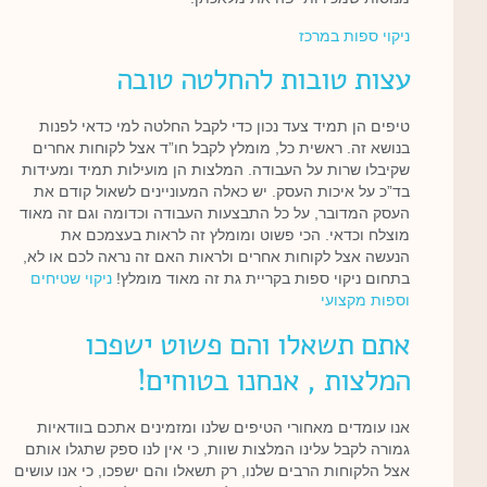
ניקוי ספות במרכז
עצות טובות להחלטה טובה
טיפים הן תמיד צעד נכון כדי לקבל החלטה למי כדאי לפנות
בנושא זה. ראשית כל, מומלץ לקבל חו”ד אצל לקוחות אחרים
שקיבלו שרות על העבודה. המלצות הן מועילות תמיד ומעידות
בד”כ על איכות העסק. יש כאלה המעוניינים לשאול קודם את
העסק המדובר, על כל התבצעות העבודה וכדומה וגם זה מאוד
מוצלח וכדאי. הכי פשוט ומומלץ זה לראות בעצמכם את
הנעשה אצל לקוחות אחרים ולראות האם זה נראה לכם או לא,
בתחום ניקוי ספות בקריית גת זה מאוד מומלץ!
ניקוי שטיחים
וספות מקצועי
אתם תשאלו והם פשוט ישפכו
המלצות , אנחנו בטוחים!
אנו עומדים מאחורי הטיפים שלנו ומזמינים אתכם בוודאיות
גמורה לקבל עלינו המלצות שוות, כי אין לנו ספק שתגלו אותם
אצל הלקוחות הרבים שלנו, רק תשאלו והם ישפכו, כי אנו עושים