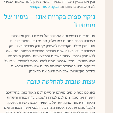
ובין אם בעניין העבודה עצמה, ובאמת ניתן לומר שאנחנו לגמרי
לא מאכזבים בתחום זה.
מנקה ספות מקצועי
ניקוי ספות בקריית אונו – ניסיון של
מומחים!
אנו מכירים בחשיבותה המרובה של צבירת ניסיון ומיומנות
בעבודה בפרט בתחום כמו שלנו, תחומי ניקוי ספות בקריית
אונו, ולכן אצלנו מקפידים להעסיק אך ורק עובדים בעלי ותק
בעבודה זו ולא כאלה שהם עובדים החדשים בתחום והתוצאה
ללא ספק נכרת ישירות באיכות ובמקצועיות. מתכון הצלחתנו
נובע מהניסיון הרב שנרכש. ממנו למדנו רבות להמשך ויעידו על
כך לקוחותינו המרוצים שבאמת רואים שזו עבודה שנעשית
בידיים מקצועיות שמכירות היטב את מלאכתן.
עצות טובות להחלטה טובה
בפניכם כמה טיפים מאתנו שיסייעו לכם מאוד בזמן בחירתכם
ראשית אנו ממליצים לכם לבדוק ולשמוע על העבודה והשרות
מלקוחות שנהנו ממנו. יתר על כן אפשר, לגשת ישירות לעסק,
ולקבל ממנו את כל האינפורמציה כולה לגבי אופי העבודה, ואם
יש נקודות להערה שתיאמרנה בתחילת העבודה אך לא אחריה.