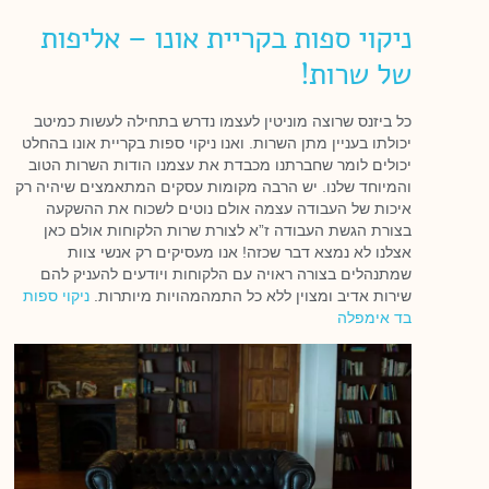
ניקוי ספות בקריית אונו – אליפות
של שרות!
כל ביזנס שרוצה מוניטין לעצמו נדרש בתחילה לעשות כמיטב
יכולתו בעניין מתן השרות. ואנו ניקוי ספות בקריית אונו בהחלט
יכולים לומר שחברתנו מכבדת את עצמנו הודות השרות הטוב
והמיוחד שלנו. יש הרבה מקומות עסקים המתאמצים שיהיה רק
איכות של העבודה עצמה אולם נוטים לשכוח את ההשקעה
בצורת הגשת העבודה ז”א לצורת שרות הלקוחות אולם כאן
אצלנו לא נמצא דבר שכזה! אנו מעסיקים רק אנשי צוות
שמתנהלים בצורה ראויה עם הלקוחות ויודעים להעניק להם
שירות אדיב ומצוין ללא כל התמהמהויות מיותרות.
ניקוי ספות
בד אימפלה