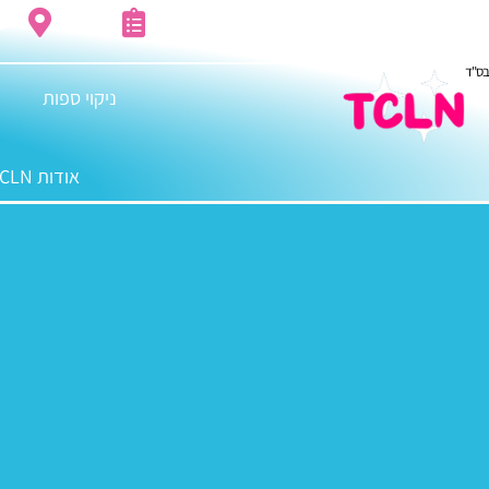
מחירון
שי
בס"ד
ניקוי ספות
אודות TCLN: מדריך ניקיון הבית