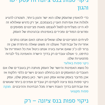
והגון
כדי להאמין שהעסק שלנו הוא ישר והגון ביותר, תצטרכו להגיע
ולגלות את אמיתות העניין בעצמכם, אך רק נדגיש שאלולא זה
לא היינו מצליחים לסגל לעצמנו מאות פציינטים מסופקים
ומרוצים המודים ומכירים באמינותו ובהגינותו של העסק.
לעיתים הפציינטים שלנו שואלים אותנו האם אנחנו נותנים
אחריות על עבודתנו? ואצלנו זה פשוט שאלה מיותרת שכן זה
ברור לנו כ”כ שאם ארעה בעיה אנחנו ניטול את כל האחריות על
כתיפנו, כי אצלנו עובדים רק בדרך הישרה והאמינה בלי לברוח
מהטעויות שלנו.
ניקוי ספות באלעד
כל נושא האמינות והיושר של העסק מותנה רק בעובדים שלו אם
העובדים המועסקים הם בהחלט הגונים וישרים כלפי הלקוח אז
אכן מדובר בעסק שהוא עסק הגון וישר. כאן בעסק שלנו, עסק
ניקוי ספות בנס ציונה לוקחים רק עובדים אמינים ביותר שעושים
את עבודתם בדרך הוגנת וישרה מכל הבחינות וההיבטים.
מנקה
ספות מקצועי
ניקוי ספות בנס ציונה – רק