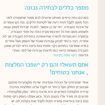
מספר כללים לבחירה נכונה
בפניכם כמה טיפים מאתנו שיועילו לכם מאוד שתצטרכו לפני
הכל מוטב לקבל חוות דעת של לקוחות ותיקים, מה הם אומרים
על איכות העבודה. יתר על כן אפשר, לפנות ישירות לעסק עצמו,
ולשמוע ממנו את כל האינפורמציה כולה על אופי העבודה,
ובמקרה ויש נקודות להערה שתיאמרנה בתחילת העבודה אך לא
אחריה. רצוי ביותר לבחון עבודות שונות של העסק אצל אחרים
בפרט שמדובר בתחום ניקוי ספות בנס ציונה כדאי לבדוק שאכן
העבודה נעשתה כראוי כמו לראות עבודות של לפני ואחרי
וכדומה.
ניקוי ספה בקיטור
אתם תשאלו והם רק ישפכו המלצות
, אנחנו בטוחים!
אחרי שהבהרנו על הגינות ואמינות, שרות ומקצועיות מהטוב
שבטובים החלק הקל ביותר זה לקבל עלינו המלצות והרבה!.
שיירת הלקוחות המרוצים היא ארוכה ביותר. עסק שלקוחותיו
מרוצים זה מעיד עליו בעצם הכול. וכאן אצלנו בעסק ניקוי ספות
בנס ציונה בוודאות גמורה תוכלו לקבל זאת בקלות. לנו יש