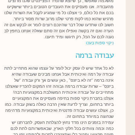
מושלמת שאפשר, כך שיוצא שתמיד הפציינטים שלנו מרוצים
מהעבודה. אנו מעסיקים את העובדים הטובים ביותר שישקיעו
בכם את כל כולם, כי אצלנו כל מי שמגיע לקבל את השרות שלנו
מרגיש שהוא כמו לקוח פרטי שלנו מרוב שרות מסור ביותר.
חשוב לנו שתדעו שכל דבר שהינכם רוצים לומר או לבקש אם זה
הערה ואם זה בקשה ואפילו אם זה סתם שאלה אנחנו בחפץ לב
נענה לכם על הכל, רק תיגשו ומיד תיענו.
ניקוי ספות בעכו
עבודה ברמה
לא כל אחד שיש לו עסק יכול לומר על עצמו שהוא מתחייב לתת
עבודה על רמה ואיכותית אבל אנחנו מבינים שעבודה שהיא
אינה ברמה “זה לא ביזנס” , כאן עושים אך ורק עבודה “של
ביזנס” – שרות עבודה ברמה גבוהה זהו המקום להכריז שאצלנו
מתחייבים על עבודה איכותית המשולבת במקצועיות רבה!
אצלנו בחברת ניקוי ספות בחיפה מעסיקים את המקצועיים
ביותר בתחום, וצריך לדעת שאין הרבה כאלה בשוק עבודה. כמו
כן, אצלנו עושים עבודה פדנטית ואיכותית במקצועיות מדהימה
שנחוצה במיוחד בתחום זה.
עמידה בזמנים הינו מדד נחוץ להצלחת העסק, לחברתנו יש
כמה וכמה צוותים בכל חלקי הארץ, שבאפשרותם לתת לכם
מענה מקצועי ומהיר בלי שתצטרכו לחכות ולהמתין זמן רב