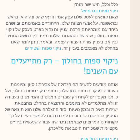
כלל וכלל, היש ישר מזה?
ניקוי ספות בכרמיאל
שאנו קוראים לעסק שלנו עסק אמין וודאי שהכוונה היא, בראש
ובראשונה, על אנשי הצוות שלנו, הייחודיים באמינותם וביושרם
ביחד עם מומחיותם הרבה. עניין זה נחוץ בפרט בעסק של ניקוי
ספות בחולון, שהיושר וההוגנות ישלטו תמיד בין בנושא המחיר
ובין אם בעניין צורת העבודה עצמה, ובאמת ניתן לומר שאנו
בהחלט לא מאכזבים בעניין זה.
ניקוי ספות ושטיחים
ניקוי ספות בחולון – רק מתייעלים
עם השנים!
אנחנו מודעים לחשיבותה הגדולה של צבירת ניסיון ומיומנות
בעבודה בעיקר בתחום כמו שלנו, תחומי ניקוי ספות בחולון, ועל
כן אנו מקפידים לקחת רק עובדים המנוסים והמיומנים בעבודה
זו ולא מתלמדים לא מיומנים והתוצאה בהחלט מתבטאת
ישירות באיכות ובמקצועיות. סוד ההצלחה שלנו הוא תוצאה של
הניסיון הרב שנרכש. בזכותו למדנו רבות להמשך ויעידו על כך
לקוחותינו המרוצים שבאמת ניכר שזו עבודה שנעשית בידיים
מקצועיות שמכירות היטב את מלאכתן.
ניקוי ספות בתל אביב