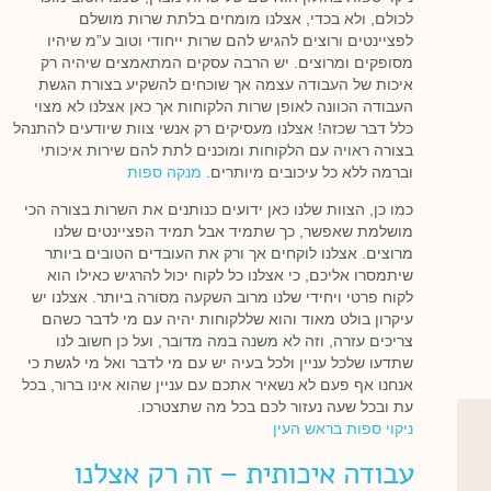
לכולם, ולא בכדי, אצלנו מומחים בלתת שרות מושלם
לפציינטים ורוצים להגיש להם שרות ייחודי וטוב ע”מ שיהיו
מסופקים ומרוצים. יש הרבה עסקים המתאמצים שיהיה רק
איכות של העבודה עצמה אך שוכחים להשקיע בצורת הגשת
העבודה הכוונה לאופן שרות הלקוחות אך כאן אצלנו לא מצוי
כלל דבר שכזה! אצלנו מעסיקים רק אנשי צוות שיודעים להתנהל
בצורה ראויה עם הלקוחות ומוכנים לתת להם שירות איכותי
וברמה ללא כל עיכובים מיותרים.
מנקה ספות
כמו כן, הצוות שלנו כאן ידועים כנותנים את השרות בצורה הכי
מושלמת שאפשר, כך שתמיד אבל תמיד הפציינטים שלנו
מרוצים. אצלנו לוקחים אך ורק את העובדים הטובים ביותר
שיתמסרו אליכם, כי אצלנו כל לקוח יכול להרגיש כאילו הוא
לקוח פרטי ויחידי שלנו מרוב השקעה מסורה ביותר. אצלנו יש
עיקרון בולט מאוד והוא שללקוחות יהיה עם מי לדבר כשהם
צריכים עזרה, וזה לא משנה במה מדובר, ועל כן חשוב לנו
שתדעו שלכל עניין ולכל בעיה יש עם מי לדבר ואל מי לגשת כי
אנחנו אף פעם לא נשאיר אתכם עם עניין שהוא אינו ברור, בכל
עת ובכל שעה נעזור לכם בכל מה שתצטרכו.
ניקוי ספות בראש העין
עבודה איכותית – זה רק אצלנו