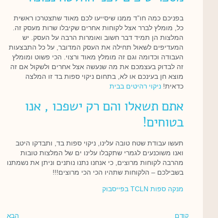
בפניכם כמה חו”ד ממנו שיסייעו לכם מאוד שתצטרכו ראשית
כל, מומלץ לברר אצל לקוחות אחרים שקיבלו שרות מעסק זה.
המלצות הן תמיד דבר חשוב ואומרות הרבה על העסק. יש
המעדיפים לשאול תחילה את העסק המדובר, על כל התבצעות
העבודה וכדומה וגם זה מומלץ מאוד ורצוי. הכי פשוט ומומלץ
זה לבדוק בעצמכם את מה שנעשה אצל אחרים ולשקול אם זה
מוצא חן בעינכם או לא, בתחום ניקוי ספות בד זו המלצה
כדאית!
ניקוי רהיטים בבית
אתם תשאלו והם רק ישפכו , אנו
בטוחים!
תעשו עבודת שטח טובה עלינו, ניקוי ספות בד, ותבדקו היטב
ואנו משוכנעים לגמרי שתקבלו עלינו ים של המלצות טובות
מהרבה לקוחות מרוצים, כי אנחנו נתנו נותנים וניתן את נשמתנו
בשבילכם – הלקוחות שתהיו הכי הכי מרוצים!!!
מנקה ספות TCLN בפייסבוק
קודם
הבא