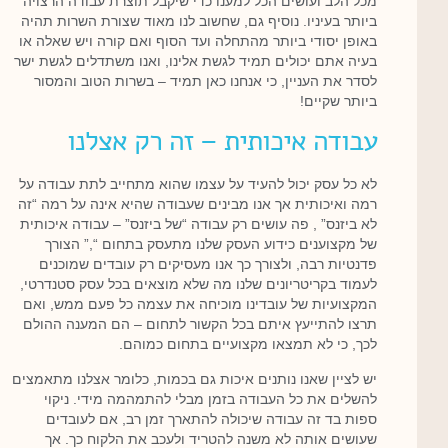
מכל הלב ועושים הכל למענו כדי שיקבל תוצרת עבודה הרצויה
ביותר בעיניו. נוסיף גם, שחשוב לנו מאוד שצורת השרות תהיה
באופן יסודי ביותר מהתחלה ועד הסוף ואם קורה ויש שאלה או
בעיה אתם יכולים תמיד לגשת אלינו, ואנו משתדלים לגשת ישר
לסדר את העניין, כי אנחנו כאן תמיד – בשרות הטוב והמסור
ביותר שקיים!
עבודה איכותית – זה רק אצלנו
לא כל עסק יכול להעיד על עצמו שהוא מתחייב לתת עבודה על
רמה ואיכותית אך אנו מבינים שעבודה שהיא אינה על רמה “זה
לא ביזנס” , פה עושים רק עבודה “של ביזנס” – עבודה איכותית
של מקצוענים כידוע העסק שלנו מתעסק בתחום “,” הצורך
פדנטיות רבה, ולצורך כך אנו מעסיקים רק עובדים שמוכנים
לעמוד בקריטריונים שלנו מה שלא מוצאים בכל עסק סטנדרטי,
המקצועיות של עובדינו מוכיחה את עצמה כל פעם ממש, ואם
תרצו להתייעץ איתם בכל הקשור לתחום – הם המענה ההולם
לכך, כי לא תמצאו מקצועיים בתחום כמוהם.
יש לציין שאנו נותנים איכות גם בכמות, כלומר אצלנו מתאמצים
להשלים את כל העבודה בזמן מבלי להתמהמה מידי. ניקוי
ספות בד זה עבודה שיכולה להתארך זמן רב, אם לעובדים
שעושים אותה לא משנה להטריד ולעכב את הלקוח כך. אך