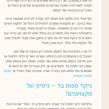
ולראות בעצמכם, אך רק נדגיש שאלולא זה לא היינו מצליחים
לצבור לשורותינו מאות פציינטים מסופקים ומרוצים המודים
ומכירים בהגינותו של העסק.
אף אחד אינו מלאך וגם אנחנו לא, וקורה לעיתים שנעשה איזה
כשל בגיננו. יש מקומות עסקים המפילים הכול על הלקוח העיקר
שהם יהיו נקיים מאשמה, אצלנו נרתעים מאוד מצורת
התנהלות כזאת ולא תומכים בה בכלל אלא להיפך אנו נהיה עם
ראש גדול וניקח אחריות על העניין ונתקן זאת מבלי להפיל זאת
על הלקוח כלל וכלל, היש אמין מזה?
כל עניין האמינות של העסק מותנה רק בעובדים שלו אם
העובדים המועסקים הם בהחלט הגונים וישרים כלפי הלקוח אז
אכן מדובר בעסק שהוא עסק ישר ואמין. אנחנו כאן בעסק שלנו,
עסק ניקוי ספות בד מעסיקים אך ורק עובדים ישרים והגונים
שעושים את מלאכתם בצורה ישרה ואמינה מכל הצדדים.
מנקה
ספות מקצועי
ניקוי ספות בד – ניסיון של
מקצוענים!
בתחומי ניקוי ספות בד אגרנו ותק וניסיון רב, אחרי שנים רבות
של עבודה בתחום. מה שמשפיע שניכר ביותר באיכות