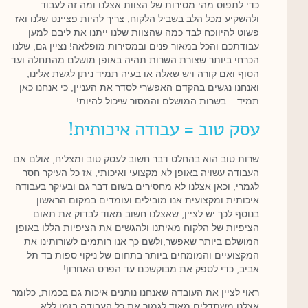
כדי לתפוס מהי מסירות של הצוות אצלנו ומה זה לעבוד
ולהשקיע מכל הלב בשביל הלקוח, צריך להיות פציינט שלנו ואז
פשוט להיווכח לבד כמה שהצוות שלנו ייתנו את ליבם למען
עבודתכם והכל במאור פנים ובמסירות מופלאה! נציין גם, שלנו
הכרחי ביותר שצורת השרות תהיה באופן מושלם מהתחלה ועד
הסוף ואם קורה ויש שאלה או בעיה תמיד ניתן לגשת אלינו,
ואנחנו נגשים בהקדם האפשרי לסדר את העניין, כי אנחנו כאן
תמיד – בשרות המושלם והמסור שיכול להיות!
עסק טוב = עבודה איכותית!
שרות טוב הוא בהחלט דבר חשוב לעסק טוב ומצליח, אולם אם
העבודה עשויה באופן לא מקצועי ואיכותי, אז כל העיקר חסר
לגמרי, וכאן אצלנו לא מחסירים בשום דבר גם ובעיקר בעבודה
איכותית ומקצועית אנו מובילים ועומדים במקום הראשון.
בנוסף לכך יש לציין, שאצלנו חשוב מאוד לבדוק את תאום
הציפיות של הלקוח מאיתנו ולהגשים את הציפיות הללו באופן
המושלם ביותר שאפשר,ולשם כך אנו רותמים לשורותינו את
המקצועיים והמומחים ביותר בתחום של ניקוי ספות בד תל
אביב, כדי לספק את מבוקשכם עד הפרט האחרון!
ראוי לציין את העובדה שאנחנו נותנים איכות גם בכמות, כלומר
אצלנו משתדלים מאוד לגמור את כל העבודה בזמן ללא