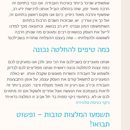
שמשפיע שניכר ביותר באיכות העבודה. אנו כבר בתחום זה
הרבה מאוד זמן, שזה בהחלט הוביל אותנו לרכישת ידע רב,
שפשוף והרבה מאוד ניסיון. כיום אנו מקום ראשון בתחום זה,
ועל כך אין עוררין. יש, שבזכות השנים הרבות בתחום
השתפשפנו המון וצברנו ידע רב בנושא. וכתוצאה מכך למדנו
לייעל את העסק בנושאים רבים ומגוונים מה שנותן הרבה
לשגשוגו ולהצלחתו – שזה בעצם ההצלחה שתהיה בשבילכם!
כמה טיפים להחלטה נכונה
אנחנו מעוניינים בשבילכם את הכי טוב ולכן אנו נמעיקים לכם
כמה עצות להחלטה נכונה ראשית אנחנו ממליצים לכם לבדוק
ולשמוע על העבודה והשרות מאנשים שקבלו אותו. יש כאלה
המעוניינים לתשאל קודם את העסק עצמו, על אופן התבצעות
העבודה וכיו”ב וגם רעיון זה מאוד מוצלח ורצוי. הנכון ביותר זה
לראות בעצמכם את הנעשה אצל אחרים ולשקול אם זה מתאים
לכם או לא, בתחומי ניקוי ספות בד תל אביב זו המלצה כדאית!
ניקוי כורסת טלוויזיה
תשמעו המלצות טובות – ופשוט
תבואו!