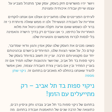
ויושר יהיו מושרשים חזק בעסק, עסק שכך מתנהל מצביע על
עצמו שייתן עבודה איכותית ומצוינת.
לעיתים הפציינטים שלנו מתעניינים אצלנו אם אנחנו לוקחים
אחריות על העבודה הנעשית? ולנו זו ממש שאלה מיותרת כי זה
ברור לנו כשמש שאם ארעה תקלה אנחנו ניטול את מלוא
האחריות על כתיפנו, כי אנו עובדים רק בדרך הישרה והאמינה
בלי לנסות לברוח מהמשגים והטעויות שלנו.
כשאנו מכנים את העסק שלנו עסק אמין והגון וודאי שמדובר,
קודם כל, על אנשי הצוות שלנו, המיוחדים ביושרם ובהגינותם
יחד עם מקצועיותם הרבה. עניין זה חשוב במיוחד בעסק של
ניקוי ספות בד תל אביב, שהיושר וההוגנות ישלטו תמיד אם זה
בעניין המחיר ובין אם בעניין צורת העבודה עצמה, ואכן אפשר
להגיד שאנחנו בהחלט לא מאכזבים בתחום זה.
ניקוי שתן
מספה
ניקוי ספות בד תל אביב – רק
מתייעלים עם הזמן!
בתחום של ניקוי ספות בד תל אביב צברנו ותק וניסיון רבים,
כתוצאה של הרבה שנים של התאמנות ועבודה בתחום. מה