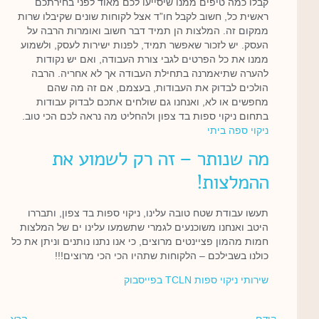
קבלו כמה טיפים ממנו שיסייעו לכם מאוד לפני בחירתכם
ראשית כל, חשוב לקבל חו”ד אצל לקוחות שונים שקיבלו שרות
ממקום זה. המלצות הן תמיד דבר חשוב ואומרות הרבה על
העסק. יש לזכור שאפשר תמיד, לפנות ישירות לעסק, ולשמוע
ממנו את כל הפרטים לגבי צורת העבודה, ואם יש נקודות
להערה שתיאמרנה בתחילת העבודה אך לא אחריה. הרבה
הולכים לבדוק את העבודות, בעצמם, אם זה מה שהם
מחפשים או לא, ואנחנו גם שולחים אתכם לבדוק עבודות
בתחום ניקוי ספות בד צפון ולהחליט מה נראה לכם הכי טוב.
ניקוי ספה ביתי
מה שנותר – זה רק לשמוע את
ההמלצות!
תעשו עבודת שטח טובה עלינו, ניקוי ספות בד צפון, ותבררו
היטב ואנחנו משוכנעים לגמרי שתשמעו עלינו ים של המלצות
חמות מהמון פציינטים מרוצים, כי אנו נתנו נותנים וניתן את כל
כולנו בשבילכם – הלקוחות שתהיו הכי הכי מרוצים!!!
שירותי ניקוי ספות TCLN בפייסבוק
קודם
הבא