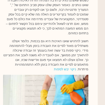
כשמש שאצלנו נוחלים הרבה הצלחה הודות לאיכות העבודה
שאנו נותנים. כאמור העסק שלנו עוסק סביב התחום של “,”
המצריך פדנטיות רבה, ולשם כך אנו לוקחים רק עובדים
שמוכנים לעמוד בקריטריונים האלה מה שלא קיים בכל עסק
סטנדרטי, המקצועיות של עובדינו מדהימה את כולם כל פעם
ממש, ואם תרצו לשאול ולהתייעץ עימם בכל הקשור לתחום –
הם ממש המענה המתאים לכך, כי לא תמצאו מקצועיים
בתחום כמוהם.
חשוב להדגיש שאנו האיכות היא גם בכמות, כלומר אצלנו
משתדלים מאוד לסיים את העבודה בזמן מבלי להתמהמה
מידי. ניקוי ספות בד עשה זאת בעצמך זה עבודה שיכולה
להתארך זמן ממושך, אם לעובדיה לא משנה לעכב את הפציינט
כך. אולם אצלנו לא תמצאו אף פעם אדישות שכזו, אנו
מתאמצים לסיים את העבודה בזמן ללא התמהמהויות
מיתרות.
ניקוי יבש לספות