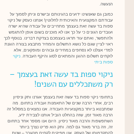
הנעשה.
כמובן גם שאנשינו ידועים בהגינותם ובישרם וניתן לסמוך על
עבודתם המקצועית והאיכותית לחלוטין! אנחנו כעסק של ניקוי
ספות בד עשה זאת בעצמך מתחייבים על עבודה שהיא ישרה
ועובדים הגונים כי על כך אנו לא מוכנים בשום אופן להתגמש
ולהתפשר, ואתם עוד תראו בעצמכם בצדקת דברינו. בנוסף לכך
ראוי לציין שגם כל נושא התשלום והמחיר מתבצע בצורה הוגנת
למדי אצלנו לא נסחפים במחירים גבוהים ומופקעים, אלא
לוקחים תשלום ההוגן והמתאים לסוג והיקף העבודה.
ניקוי
ספות ביתי
ניקוי ספות בד עשה זאת בעצמך –
רק משתכללים עם השנים!
בתחומי ניקוי ספות בד עשה זאת בעצמך אגרנו ותק וניסיון
רבים, אחרי הרבה שנים של התאמנות ועבודה בתחום. מה
שמתבטא ביותר במקצועיות העבודה. אנו נמצאים במסלול זה
הרבה מאוד זמן, שזה בהחלט הוביל אותנו לצבירת ידע,
השתפשפות והרבה מאוד ניסיון. היום אנו מספר אחד בתחום
זה, וזה ברור מאוד גם למה. ותק הוא פריט נצרך ביותר
להתקדמותו של העסק. אנו מפיקים לקחים מהעבר – שנות