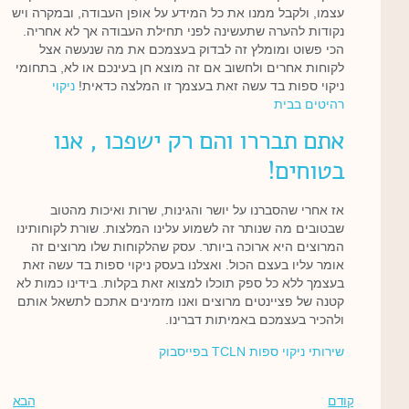
עצמו, ולקבל ממנו את כל המידע על אופן העבודה, ובמקרה ויש
נקודות להערה שתעשינה לפני תחילת העבודה אך לא אחריה.
הכי פשוט ומומלץ זה לבדוק בעצמכם את מה שנעשה אצל
לקוחות אחרים ולחשוב אם זה מוצא חן בעינכם או לא, בתחומי
ניקוי ספות בד עשה זאת בעצמך זו המלצה כדאית!
ניקוי
רהיטים בבית
אתם תבררו והם רק ישפכו , אנו
בטוחים!
אז אחרי שהסברנו על יושר והגינות, שרות ואיכות מהטוב
שבטובים מה שנותר זה לשמוע עלינו המלצות. שורת לקוחותינו
המרוצים היא ארוכה ביותר. עסק שהלקוחות שלו מרוצים זה
אומר עליו בעצם הכול. ואצלנו בעסק ניקוי ספות בד עשה זאת
בעצמך ללא כל ספק תוכלו למצוא זאת בקלות. בידינו כמות לא
קטנה של פציינטים מרוצים ואנו מזמינים אתכם לתשאל אותם
ולהכיר בעצמכם באמיתות דברינו.
שירותי ניקוי ספות TCLN בפייסבוק
קודם
הבא