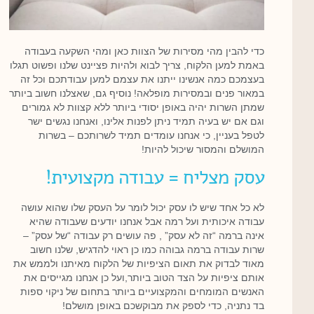
כדי להבין מהי מסירות של הצוות כאן ומהי השקעה בעבודה
באמת למען הלקוח, צריך לבוא ולהיות פציינט שלנו ופשוט תגלו
בעצמכם כמה אנשינו ייתנו את עצמם למען עבודתכם וכל זה
במאור פנים ובמסירות מופלאה! נוסיף גם, שאצלנו חשוב ביותר
שמתן השרות יהיה באופן יסודי ביותר ללא קצוות לא גמורים
וגם אם יש בעיה תמיד ניתן לפנות אלינו, ואנחנו נגשים ישר
לטפל בעניין, כי אנחנו עומדים תמיד לשרותכם – בשרות
המושלם והמסור שיכול להיות!
עסק מצליח = עבודה מקצועית!
לא כל אחד שיש לו עסק יכול לומר על העסק שלו שהוא עושה
עבודה איכותית ועל רמה אבל אנחנו יודעים שעבודה שהיא
אינה ברמה “זה לא עסק” , פה עושים רק עבודה “של עסק” –
שרות עבודה ברמה גבוהה כמו כן ראוי להדגיש, שלנו חשוב
מאוד לבדוק את תאום הציפיות של הלקוח מאיתנו ולממש את
אותם ציפיות על הצד הטוב ביותר,ועל כן אנחנו מגייסים את
האנשים המומחים והמקצועיים ביותר בתחום של ניקוי ספות
בד נתניה, כדי לספק את מבוקשכם באופן מושלם!