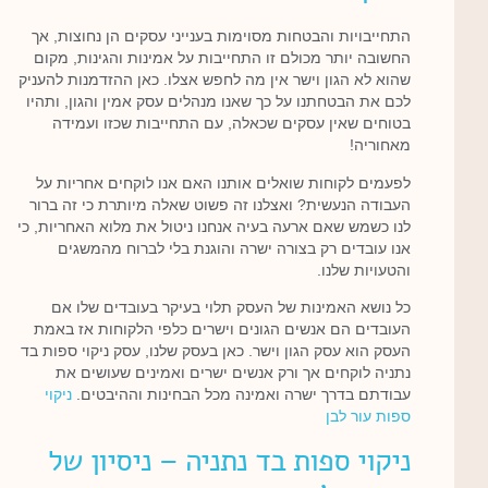
התחייבויות והבטחות מסוימות בענייני עסקים הן נחוצות, אך
החשובה יותר מכולם זו התחייבות על אמינות והגינות, מקום
שהוא לא הגון וישר אין מה לחפש אצלו. כאן ההזדמנות להעניק
לכם את הבטחתנו על כך שאנו מנהלים עסק אמין והגון, ותהיו
בטוחים שאין עסקים שכאלה, עם התחייבות שכזו ועמידה
מאחוריה!
לפעמים לקוחות שואלים אותנו האם אנו לוקחים אחריות על
העבודה הנעשית? ואצלנו זה פשוט שאלה מיותרת כי זה ברור
לנו כשמש שאם ארעה בעיה אנחנו ניטול את מלוא האחריות, כי
אנו עובדים רק בצורה ישרה והוגנת בלי לברוח מהמשגים
והטעויות שלנו.
כל נושא האמינות של העסק תלוי בעיקר בעובדים שלו אם
העובדים הם אנשים הגונים וישרים כלפי הלקוחות אז באמת
העסק הוא עסק הגון וישר. כאן בעסק שלנו, עסק ניקוי ספות בד
נתניה לוקחים אך ורק אנשים ישרים ואמינים שעושים את
עבודתם בדרך ישרה ואמינה מכל הבחינות וההיבטים.
ניקוי
ספות עור לבן
ניקוי ספות בד נתניה – ניסיון של