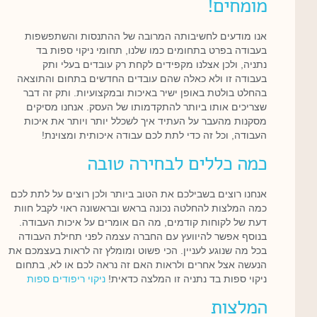
מומחים!
אנו מודעים לחשיבותה המרובה של ההתנסות והשתפשפות
בעבודה בפרט בתחומים כמו שלנו, תחומי ניקוי ספות בד
נתניה, ולכן אצלנו מקפידים לקחת רק עובדים בעלי ותק
בעבודה זו ולא כאלה שהם עובדים החדשים בתחום והתוצאה
בהחלט בולטת באופן ישיר באיכות ובמקצועיות. ותק זה דבר
שצריכים אותו ביותר להתקדמותו של העסק. אנחנו מסיקים
מסקנות מהעבר על העתיד איך לשכלל יותר ויותר את איכות
העבודה, וכל זה כדי לתת לכם עבודה איכותית ומצוינת!
כמה כללים לבחירה טובה
אנחנו רוצים בשבילכם את הטוב ביותר ולכן רוצים על לתת לכם
כמה המלצות להחלטה נכונה בראש ובראשונה ראוי לקבל חוות
דעת של לקוחות קודמים, מה הם אומרים על איכות העבודה.
בנוסף אפשר להיוועץ עם החברה עצמה לפני תחילת העבודה
בכל מה שנוגע לעניין. הכי פשוט ומומלץ זה לראות בעצמכם את
הנעשה אצל אחרים ולראות האם זה נראה לכם או לא, בתחום
ניקוי ספות בד נתניה זו המלצה כדאית!
ניקוי ריפודים ספות
המלצות