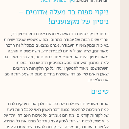
הבחינות וההיבטים.
ניקוי ספות עד הבית
ניקוי ספות בד מעלה אדומים –
ניסיון של מקצוענים!
בתחומי ניקוי ספות בד מעלה אדומים אגרנו ותק וניסיון רב,
אחרי שנים רבות של עבודה בתחום. מה שמשפיע שניכר ישירות
באיכות ובמקצועיות העבודה. אנחנו נמצאים במסלול זה הרבה
מאוד זמן, שזה הוביל אותנו לצבירת ידע, השתפשפות והרבה
מאוד ניסיון. היום אנו מספר אחד בתחום זה, וזה ברור מאוד גם
למה. מתכון הצלחתנו נובע מהניסיון הרב שנצבר. בזכותו
השתפשפנו מאוד להמשך ויעידו על כך הלקוחות המרוצים
שאכן רואים שזו עבודה שנעשית בידיים מנוסות שמכירות היטב
את מלאכתן.
טיפים
אנחנו מעוניינים בשבילכם את הכי טוב ולכן אנו נמעיקים לכם
כמה המלצות להחלטה נכונה דבר ראשון ראוי לקבל חוות דעת
של לקוחות קודמים, מה הם אומרים על איכות העבודה. יתר על
כן אפשר, לפנות ישירות לעסק עצמו, ולקבל ממנו את כל המידע
על צורת העבודה, ובמקרה ויש נקודות להערה שתיאמרנה לפני