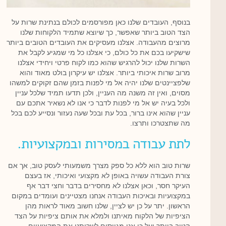
בנוסף, העובדים שלנו כאן מפורסמים לכולם בנתינת שרות על
הצד הטוב ביותר שאפשר, כך שיוצא שתמיד הלקוחות שלנו
מרוצים מהעבודה. אצלנו מעסיקים את העובדים הטובים ביותר
שישקיעו בכם את כל כולם, כי אצלנו כל מי שמגיע לקבל את
השרות שלנו יכול להרגיש שהוא כמו לקוח פרטי ויחידי אצלנו
מרוב שרות איכותי ביותר. אצלנו יש עיקרון בולט מאוד והוא
שלפציינטים שלנו יהיה אל מי לפנות בזמן שהם זקוקים למשהו
מסוים, ואין זה משנה מה העניין, ולכן תדעו תמיד שלכל עניין
ולכל בעיה יש אל מי לפנות לדבר כי אנו לא נשאיר אתכם עם
עניין שהוא אינו ברור, בכל עת ובכל שעה נעזור ונסייע לכם בכל
מה שתצטרכו ותרצו.
לתת עבודה במסירות ובמקצועיות.
שרות טוב הוא ללא כל ספק מצרך משמעותי לעסק טוב, אך אם
צורת העבודה עשויה באופן לא מקצועי ואיכותי, אז בעצם
העיקר חסר, וכאן אצלנו לא מחסירים בדבר וחצי דבר אף
במקצועיות ובאיכות העבודה אנחנו מצטיינים ועומדים במקום
הראשון. יתר על כן יש לציין, שלנו חשוב מאוד לראות מהן
הציפיות של הלקוח מאיתנו ולמלא את אותם ציפיות על הצד
הטוב ביותר,ועל כן אנו מגייסים לשרותנו את המקצועיים