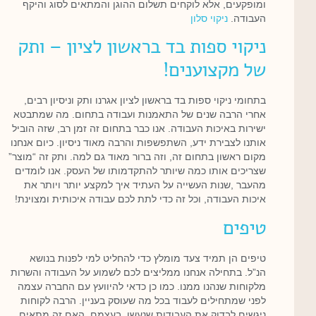
ומופקעים, אלא לוקחים תשלום ההוגן והמתאים לסוג והיקף
העבודה.
ניקוי סלון
ניקוי ספות בד בראשון לציון – ותק
של מקצוענים!
בתחומי ניקוי ספות בד בראשון לציון אגרנו ותק וניסיון רבים,
אחרי הרבה שנים של התאמנות ועבודה בתחום. מה שמתבטא
ישירות באיכות העבודה. אנו כבר בתחום זה זמן רב, שזה הוביל
אותנו לצבירת ידע, השתפשפות והרבה מאוד ניסיון. כיום אנחנו
מקום ראשון בתחום זה, וזה ברור מאוד גם למה. ותק זה “מוצר”
שצריכים אותו כמה שיותר להתקדמותו של העסק. אנו לומדים
מהעבר ,שנות העשייה על העתיד איך למקצע יותר ויותר את
איכות העבודה, וכל זה כדי לתת לכם עבודה איכותית ומצוינת!
טיפים
טיפים הן תמיד צעד מומלץ כדי להחליט למי לפנות בנושא
הנ”ל. בתחילה אנחנו ממליצים לכם לשמוע על העבודה והשרות
מלקוחות שנהנו ממנו. כמו כן כדאי להיוועץ עם החברה עצמה
לפני שמתחילים לעבוד בכל מה שעוסק בעניין. הרבה לקוחות
ניגשים לבדוק את העבודות שנעשו, בעצמם, האם זה מתאים