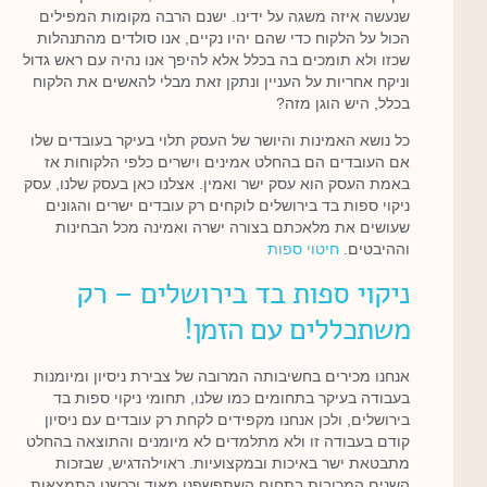
שנעשה איזה משגה על ידינו. ישנם הרבה מקומות המפילים
הכול על הלקוח כדי שהם יהיו נקיים, אנו סולדים מהתנהלות
שכזו ולא תומכים בה בכלל אלא להיפך אנו נהיה עם ראש גדול
וניקח אחריות על העניין ונתקן זאת מבלי להאשים את הלקוח
בכלל, היש הוגן מזה?
כל נושא האמינות והיושר של העסק תלוי בעיקר בעובדים שלו
אם העובדים הם בהחלט אמינים וישרים כלפי הלקוחות אז
באמת העסק הוא עסק ישר ואמין. אצלנו כאן בעסק שלנו, עסק
ניקוי ספות בד בירושלים לוקחים רק עובדים ישרים והגונים
שעושים את מלאכתם בצורה ישרה ואמינה מכל הבחינות
וההיבטים.
חיטוי ספות
ניקוי ספות בד בירושלים – רק
משתכללים עם הזמן!
אנחנו מכירים בחשיבותה המרובה של צבירת ניסיון ומיומנות
בעבודה בעיקר בתחומים כמו שלנו, תחומי ניקוי ספות בד
בירושלים, ולכן אנחנו מקפידים לקחת רק עובדים עם ניסיון
קודם בעבודה זו ולא מתלמדים לא מיומנים והתוצאה בהחלט
מתבטאת ישר באיכות ובמקצועיות. ראוילהדגיש, שבזכות
השנים המרובות בתחום השתפשפנו מאוד ורכשנו התמצאות