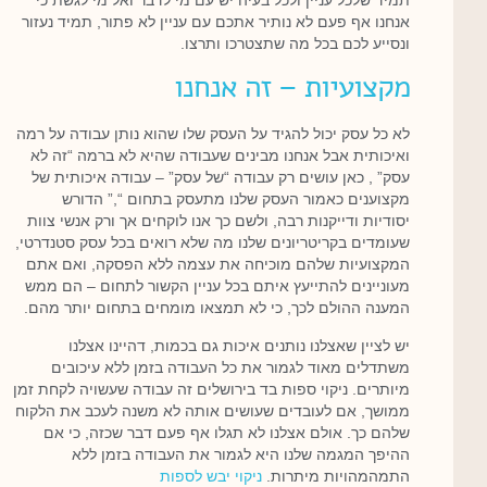
אנחנו אף פעם לא נותיר אתכם עם עניין לא פתור, תמיד נעזור
ונסייע לכם בכל מה שתצטרכו ותרצו.
מקצועיות – זה אנחנו
לא כל עסק יכול להגיד על העסק שלו שהוא נותן עבודה על רמה
ואיכותית אבל אנחנו מבינים שעבודה שהיא לא ברמה “זה לא
עסק” , כאן עושים רק עבודה “של עסק” – עבודה איכותית של
מקצוענים כאמור העסק שלנו מתעסק בתחום “,” הדורש
יסודיות ודייקנות רבה, ולשם כך אנו לוקחים אך ורק אנשי צוות
שעומדים בקריטריונים שלנו מה שלא רואים בכל עסק סטנדרטי,
המקצועיות שלהם מוכיחה את עצמה ללא הפסקה, ואם אתם
מעוניינים להתייעץ איתם בכל עניין הקשור לתחום – הם ממש
המענה ההולם לכך, כי לא תמצאו מומחים בתחום יותר מהם.
יש לציין שאצלנו נותנים איכות גם בכמות, דהיינו אצלנו
משתדלים מאוד לגמור את כל העבודה בזמן ללא עיכובים
מיותרים. ניקוי ספות בד בירושלים זה עבודה שעשויה לקחת זמן
ממושך, אם לעובדים שעושים אותה לא משנה לעכב את הלקוח
שלהם כך. אולם אצלנו לא תגלו אף פעם דבר שכזה, כי אם
ההיפך המגמה שלנו היא לגמור את העבודה בזמן ללא
התמהמהויות מיתרות.
ניקוי יבש לספות