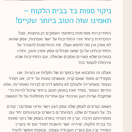
ניקוי ספות בד בבית הלקוח –
תאמינו שזה הטוב ביותר שקיים!
התחייבויות מסוימות בתחומי העסקים הן נחוצות, אבל
ההכרחית ביותר זוהי התחייבות על יושר ואמינות, עסק שהוא
לא אמין אין מה לחפש אצלו. פה ההזדמנות להצהיר על
התחייבותינו על כך שאנו מנהלים עסק אמין והגון, ותהיו
בטוחים שלא מצויים עסקים שכאלה, עם התחייבות שכזו
והיכולת לעמוד בה!
אצלנו זה מתבטא אף במקרים של תקלות או בעיות. אנו
מקפידים מאוד שאם קרה, ונעשתה טעות על ידינו, אנו תמיד
נעמוד מאחוריה! ולעולם לא נחפש דרכים לברוח מאחריות, אלא
ההיפך הגמור, נסדר זאת באופן הטוב ביותר שיכול להיות כדי
שתקבלו שרות הוגן ואיכותי עם אחריות מוחלטת על כל הנעשה.
כשאנו קוראים לעסק שלנו עסק הגון וישר וודאי שמדובר, קודם
כל, על העובדים שלנו, המיוחדים ביושרם ובהגינותם יחד עם
מומחיותם הרבה. עניין זה הכרחי בפרט בעסק של ניקוי ספות
בד בבית הלקוח, שיהיה יושר והוגנות תמיד אם זה בעניין
המחיר ובין אם בעניין העבודה עצמה, ובאמת אפשר להגיד