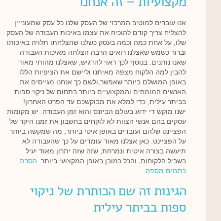
מקצועיות – זה אנחנו
אנו עוברים למוטיב המרכזי של העסק שלנו כל עסק שמעונייין
להצליח צריך קודם להוכיח את עצמו באיכות העבודה של העסק
שלו, על אחת כמה וכמה בעסק כשלנו שהצלחתו תלויה באיכותו
וברור כשמש שאצלנו רואים הרבה הצלחה מאיכות העבודה
שאנו נותנים. בנוסף לכך ראוי להדגיש, שאצלנו מהותי מאוד
להבין למה הלקוח מצפה מאיתנו וליישם את הציפיות הללו
באופן המושלם ביותר שאפשר,ולשם כך אנחנו מגייסים את
האנשים המומחים והמקצועיים ביותר בתחום של ניקוי ספות
בביתר עילית, כדי למלא את מבוקשכם עד הפרט האחרון!
ישנו מוקש די ידוע בעולם הביזנס והוא זמן העבודה. יש מקומות
עסקים בהם אנשי הצוות לא לוקחים בחשבון את זמנו היקר של
הפציינט שלהם ועובדים באופן איטי ביותר, מה שמקשה ביותר
על הפציינט. כאן אצלנו מאוד עומדים על כך שהעבודה לא
תיעשה בצורה איטית ונמרחת, שזה שזה יתרון מאוד יעיל
בשביל הלקוחות, והכל כמובן באופן המקצועי ביותר.
הסרת
כתמים מספה
הגינות זה שם הכותרת של ניקוי
ספות בביתר עילית