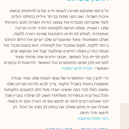
כל ביזנס שמבקש מוניטין לעצמו חייב קודם להתאמץ בנושא
איכות השרות. ואנו ניקוי ספות בביתר עילית בהחלט יכולים
לומר שחברתנו מכבדת את עצמנו הודות השרות הטוב והמיוחד
שלנו. ראשית, אצלנו הגישה ללקוחות תמיד תהיה אדיבה
ואמפתית, לעולם לא תראו התנהגות שאינה ראויה ללקוח,
אצלנו משמעותי מאוד שהעובדים שלנו יעניקו את היחס ההולם
ביותר ללקוח, מקום שמכבד את לקוחותיו, הוא בעצם מכבד את
עצמו! כמו כן אצלנו דורשים שהלקוח יקבל את מבוקשו קרוב
לזמן פנייתו ככל האפשר, אנחנו יודעים שזה מהותי מאוד
לפציינט ולכן אנחנו מתאמצים ככל האפשר, להיענות לו בהקדם
האפשרי.
חברה לניקוי ספות
כדי להבין מהי התמסרות של אנשי הצוות שלנו ומהי עבודה
מושקעת באמת בשביל הלקוח, צריך לבוא ולהיות פציינט שלנו
ופשוט תגלו לבד כמה אנשינו יעבדו מכל הלב למענכם הלקוחות
והכל באדיבות ובמסירות מופלאה! חשוב לנו שתהיו בעניין שכל
דבר שאתם רוצים לומר או לבקש אם זה הערה ואם זה בקשה
ואפילו אם זה סתם שאלה אנו בחפץ לב נשיב על הכול, רק
תיגשו ומיד תיענו.
ניקוי ספות ברעננה