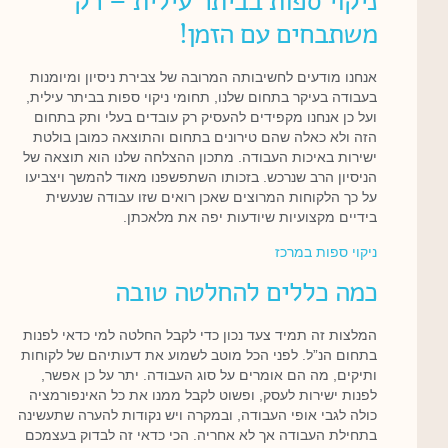
ניקוי ספות בביתר עילית – רק
משתבחים עם הזמן!
אנחנו מודעים לחשיבותה המרובה של צבירת ניסיון ומיומנות
בעבודה בעיקר בתחום שלנו, תחומי ניקוי ספות בביתר עילית,
ועל כן אנחנו מקפידים להעסיק רק עובדים בעלי ותק בתחום
הזה ולא כאלה שהם טירונים בתחום והתוצאה כמובן בולטת
ישירות באיכות העבודה. מתכון ההצלחה שלנו הוא תוצאה של
הניסיון הרב שנרכש. בזכותו השתפשפנו מאוד להמשך ויצביעו
על כך הלקוחות המרוצים שאכן רואים שזו עבודה שנעשית
בידיים מקצועיות שיודעות יפה את מלאכתן.
ניקוי ספות במרכז
כמה כללים להחלטה טובה
המלצות זה תמיד צעד נכון כדי לקבל החלטה למי כדאי לפנות
בתחום הנ”ל. לפני הכל מוטב לשמוע את דעותיהם של לקוחות
ותיקים, מה הם אומרים על סוג העבודה. יתר על כן אפשר,
לפנות ישירות לעסק, ופשוט לקבל ממנו את כל האינפורמציה
כולה לגבי אופי העבודה, ובמקרה ויש נקודות להערה שתעשינה
בתחילת העבודה אך לא אחריה. הכי כדאי זה לבדוק בעצמכם