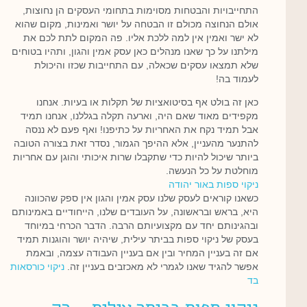
התחייבויות והבטחות מסוימות בתחומי העסקים הן נחוצות,
אולם הנחוצה מכולם זו הבטחה על יושר ואמינות, מקום שהוא
לא ישר ואמין אין למה ללכת אליו. פה המקום לתת לכם את
מילתנו על כך שאנו מנהלים כאן עסק אמין והגון, ותהיו בטוחים
שלא תמצאו עסקים שכאלה, עם התחייבות שכזו והיכולת
לעמוד בה!
כאן זה בולט אף בסיטואציות של תקלות או בעיות. אנחנו
מקפידים מאוד שאם היה, וארעה תקלה בגללנו, אנחנו תמיד
אבל תמיד נקח את האחריות על כתיפנו! ואף פעם לא ננסה
להתנער מהעניין, אלא ההיפך הגמור, נסדר זאת בצורה הטובה
ביותר שיכול להיות כדי שתקבלו שרות איכותי והוגן עם אחריות
מוחלטת על כל הנעשה.
ניקוי ספות באור יהודה
כשאנו קוראים לעסק שלנו עסק אמין והגון אין ספק שהכוונה
היא, בראש ובראשונה, על העובדים שלנו, הייחודיים באמינותם
ובהגינותם יחד עם מקצועיותם הרבה. הדבר הכרחי במיוחד
בעסק של ניקוי ספות בביתר עילית, שיהיה יושר והוגנות תמיד
אם זה בעניין המחיר ובין אם בעניין העבודה עצמה, ובאמת
אפשר להגיד שאנו לגמרי לא מאכזבים בעניין זה.
ניקוי כורסאות
בד