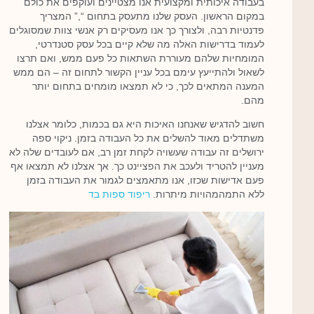
בעבודה איכותית ומקצועית אנו מצטיינים ועוקפים את כולם
במקום הראשון. העסק שלנו מתעסק בתחום “,” המצריך
פדנטיות רבה, ולצורך כך אנו מעסיקים רק אנשי צוות שמסוגלים
לעמוד בדרישות האלה מה שלא קיים בכל עסק סטנדרטי,
המומחיות שלהם מעוררת השתאות כל פעם ממש, ואם תרצו
לשאול ולהתייעץ עימם בכל עניין הקשור לתחום זה – הם ממש
המענה המתאים לכך, כי לא תמצאו מומחים בתחום יותר
מהם.
חשוב להדגיש שאנחנו האיכות היא גם בכמות, כלומר אצלנו
משתדלים מאוד להשלים את כל העבודה בזמן. ניקוי ספה
ירושלים זה עבודה שעשויה לקחת זמן רב, אם לעובדים שלה לא
מעניין להטריד ולעכב את הפציינט כך. אך אצלנו לא תמצאו אף
פעם אדישות שכזו, אנו מתאמצים לגמור את העבודה בזמן
ללא התמהמהויות מיתרות.
ריפוד ספות בד