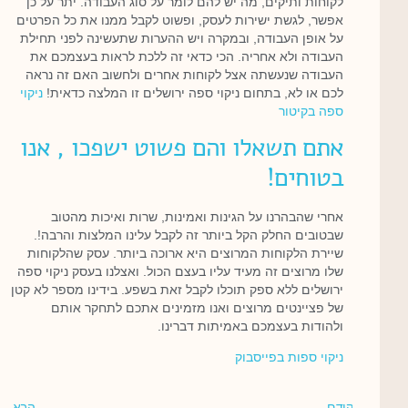
לקוחות ותיקים, מה יש להם לומר על סוג העבודה. יתר על כן
אפשר, לגשת ישירות לעסק, ופשוט לקבל ממנו את כל הפרטים
על אופן העבודה, ובמקרה ויש ההערות שתעשינה לפני תחילת
העבודה ולא אחריה. הכי כדאי זה ללכת לראות בעצמכם את
העבודה שנעשתה אצל לקוחות אחרים ולחשוב האם זה נראה
לכם או לא, בתחום ניקוי ספה ירושלים זו המלצה כדאית!
ניקוי
ספה בקיטור
אתם תשאלו והם פשוט ישפכו , אנו
בטוחים!
אחרי שהבהרנו על הגינות ואמינות, שרות ואיכות מהטוב
שבטובים החלק הקל ביותר זה לקבל עלינו המלצות והרבה!.
שיירת הלקוחות המרוצים היא ארוכה ביותר. עסק שהלקוחות
שלו מרוצים זה מעיד עליו בעצם הכול. ואצלנו בעסק ניקוי ספה
ירושלים ללא ספק תוכלו לקבל זאת בשפע. בידינו מספר לא קטן
של פציינטים מרוצים ואנו מזמינים אתכם לתחקר אותם
ולהודות בעצמכם באמיתות דברינו.
ניקוי ספות בפייסבוק
קודם
הבא