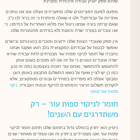
שללא ספק יעניק עבודה איכותית ומצוינת.
מפעם לפעם הפציינטים שלנו מתעניינים אצלנו אם אנו נותנים
אחריות על עבודתנו? ולנו זו שאלה מיותרת כי זה ברור לנו כ”כ
שאם קרתה בעיה אנחנו ניטול את מלוא האחריות על כתיפנו, כי
אנו עובדים בצורה ישרה והוגנת ולא בורחים מהטעויות שלנו.
אין ספק שעובדי הצוות שלנו ידועים ומוכרים בהגינותם ובישרם
ואפשר לבטוח על עבודתם המקצועית בלב רגוע ושקט! אנחנו
כחברה של חומר לניקוי ספות עור מבטיחים לתת עבודה שהיא
ישרה ועובדים הגונים כי על זה אנו לא מוכנים בשום אופן
להתגמש ולהתפשר, ואתם עוד תוכחו בעצמכם כמה זה נכון.
כמו כן יש לציין שאף על נושא התשלום מתבצע באופן הוגן
ומבוקר אצלנו לא מפריזים במחירים גבוהים ומופקעים, אלא
לוקחים תשלום הראוי והמתאים להיקף וכמות העבודה.
ניקוי
ספות עור נטוצי
חומר לניקוי ספות עור – רק
משתדרגים עם השנים!
ניסיון הוא יתרון בהחלט גדול בתחום שלנו תחום חומר לניקוי
ספות עור ואנו מצטיידים ביתרון זה אנו עומדים מאחורי שנים
רבות של עשייה מבורכת ומצליחה שנעשתה נעשית ותיעשה