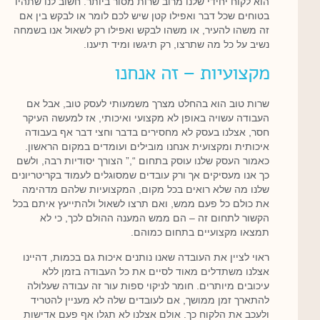
הוא לקוח יחידי שלנו מרוב שרות מסור ביותר. חשוב לנו שתהיו
בטוחים שכל דבר ואפילו קטן שיש לכם לומר או לבקש בין אם
זה משהו להעיר, או משהו לבקש ואפילו רק לשאול אנו בשמחה
נשיב על כל מה שתרצו, רק תיגשו ומיד תיענו.
מקצועיות – זה אנחנו
שרות טוב הוא בהחלט מצרך משמעותי לעסק טוב, אבל אם
העבודה עשויה באופן לא מקצועי ואיכותי, אז למעשה העיקר
חסר, אצלנו בעסק לא מחסירים בדבר וחצי דבר אף בעבודה
איכותית ומקצועית אנחנו מובילים ועומדים במקום הראשון.
כאמור העסק שלנו עוסק בתחום “,” הצורך יסודיות רבה, ולשם
כך אנו מעסיקים אך ורק עובדים שמסוגלים לעמוד בקריטריונים
שלנו מה שלא רואים בכל מקום, המקצועיות שלהם מדהימה
את כולם כל פעם ממש, ואם תרצו לשאול ולהתייעץ איתם בכל
הקשור לתחום זה – הם ממש המענה ההולם לכך, כי לא
תמצאו מקצועיים בתחום כמוהם.
ראוי לציין את העובדה שאנו נותנים איכות גם בכמות, דהיינו
אצלנו משתדלים מאוד לסיים את כל העבודה בזמן ללא
עיכובים מיותרים. חומר לניקוי ספות עור זה עבודה שעלולה
להתארך זמן ממושך, אם לעובדים שלה לא מעניין להטריד
ולעכב את הלקוח כך. אולם אצלנו לא תגלו אף פעם אדישות