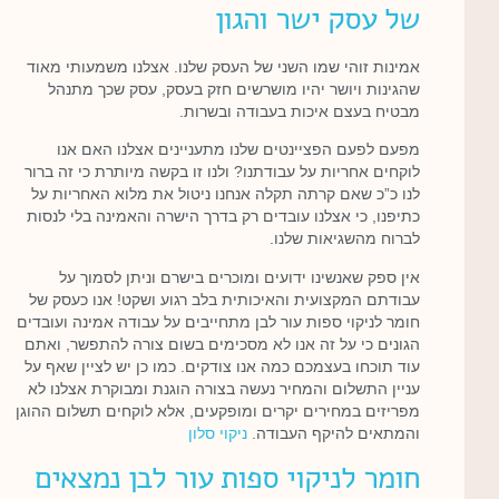
של עסק ישר והגון
אמינות זוהי שמו השני של העסק שלנו. אצלנו משמעותי מאוד
שהגינות ויושר יהיו מושרשים חזק בעסק, עסק שכך מתנהל
מבטיח בעצם איכות בעבודה ובשרות.
מפעם לפעם הפציינטים שלנו מתעניינים אצלנו האם אנו
לוקחים אחריות על עבודתנו? ולנו זו בקשה מיותרת כי זה ברור
לנו כ”כ שאם קרתה תקלה אנחנו ניטול את מלוא האחריות על
כתיפנו, כי אצלנו עובדים רק בדרך הישרה והאמינה בלי לנסות
לברוח מהשגיאות שלנו.
אין ספק שאנשינו ידועים ומוכרים בישרם וניתן לסמוך על
עבודתם המקצועית והאיכותית בלב רגוע ושקט! אנו כעסק של
חומר לניקוי ספות עור לבן מתחייבים על עבודה אמינה ועובדים
הגונים כי על זה אנו לא מסכימים בשום צורה להתפשר, ואתם
עוד תוכחו בעצמכם כמה אנו צודקים. כמו כן יש לציין שאף על
עניין התשלום והמחיר נעשה בצורה הוגנת ומבוקרת אצלנו לא
מפריזים במחירים יקרים ומופקעים, אלא לוקחים תשלום ההוגן
והמתאים להיקף העבודה.
ניקוי סלון
חומר לניקוי ספות עור לבן נמצאים