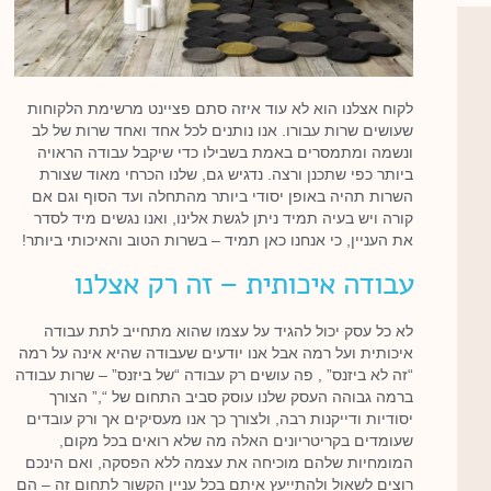
לקוח אצלנו הוא לא עוד איזה סתם פציינט מרשימת הלקוחות
שעושים שרות עבורו. אנו נותנים לכל אחד ואחד שרות של לב
ונשמה ומתמסרים באמת בשבילו כדי שיקבל עבודה הראויה
ביותר כפי שתכנן ורצה. נדגיש גם, שלנו הכרחי מאוד שצורת
השרות תהיה באופן יסודי ביותר מהתחלה ועד הסוף וגם אם
קורה ויש בעיה תמיד ניתן לגשת אלינו, ואנו נגשים מיד לסדר
את העניין, כי אנחנו כאן תמיד – בשרות הטוב והאיכותי ביותר!
עבודה איכותית – זה רק אצלנו
לא כל עסק יכול להגיד על עצמו שהוא מתחייב לתת עבודה
איכותית ועל רמה אבל אנו יודעים שעבודה שהיא אינה על רמה
“זה לא ביזנס” , פה עושים רק עבודה “של ביזנס” – שרות עבודה
ברמה גבוהה העסק שלנו עוסק סביב התחום של “,” הצורך
יסודיות ודייקנות רבה, ולצורך כך אנו מעסיקים אך ורק עובדים
שעומדים בקריטריונים האלה מה שלא רואים בכל מקום,
המומחיות שלהם מוכיחה את עצמה ללא הפסקה, ואם הינכם
רוצים לשאול ולהתייעץ איתם בכל עניין הקשור לתחום זה – הם