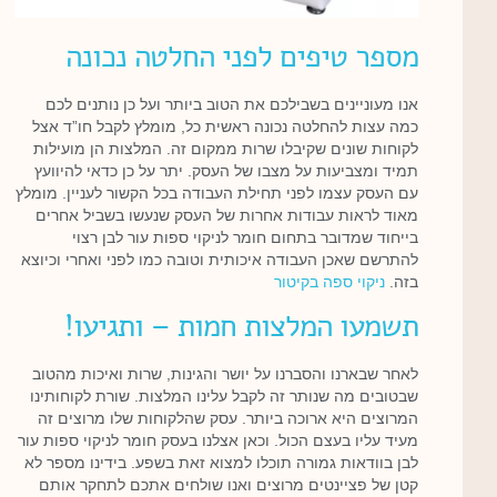
מספר טיפים לפני החלטה נכונה
אנו מעוניינים בשבילכם את הטוב ביותר ועל כן נותנים לכם
כמה עצות להחלטה נכונה ראשית כל, מומלץ לקבל חו”ד אצל
לקוחות שונים שקיבלו שרות ממקום זה. המלצות הן מועילות
תמיד ומצביעות על מצבו של העסק. יתר על כן כדאי להיוועץ
עם העסק עצמו לפני תחילת העבודה בכל הקשור לעניין. מומלץ
מאוד לראות עבודות אחרות של העסק שנעשו בשביל אחרים
בייחוד שמדובר בתחום חומר לניקוי ספות עור לבן רצוי
להתרשם שאכן העבודה איכותית וטובה כמו לפני ואחרי וכיוצא
בזה.
ניקוי ספה בקיטור
תשמעו המלצות חמות – ותגיעו!
לאחר שבארנו והסברנו על יושר והגינות, שרות ואיכות מהטוב
שבטובים מה שנותר זה לקבל עלינו המלצות. שורת לקוחותינו
המרוצים היא ארוכה ביותר. עסק שהלקוחות שלו מרוצים זה
מעיד עליו בעצם הכול. וכאן אצלנו בעסק חומר לניקוי ספות עור
לבן בוודאות גמורה תוכלו למצוא זאת בשפע. בידינו מספר לא
קטן של פציינטים מרוצים ואנו שולחים אתכם לתחקר אותם